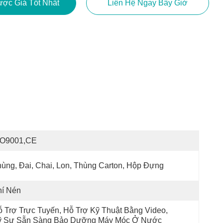
ợc Giá Tốt Nhất
Liên Hệ Ngay Bây Giờ
SO9001,CE
ùng, Đai, Chai, Lon, Thùng Carton, Hộp Đựng
hí Nén
 Trợ Trực Tuyến, Hỗ Trợ Kỹ Thuật Bằng Video, 
ỹ Sư Sẵn Sàng Bảo Dưỡng Máy Móc Ở Nước 