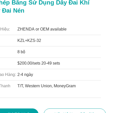
ép Băng Sử Dụng Dây Đai Khí
 Đai Nén
Hiệu:
ZHENDA or OEM available
KZL+KZS-32
8 bộ
$200.00/sets 20-49 sets
ao Hàng:
2-4 ngày
Thanh
T/T, Western Union, MoneyGram