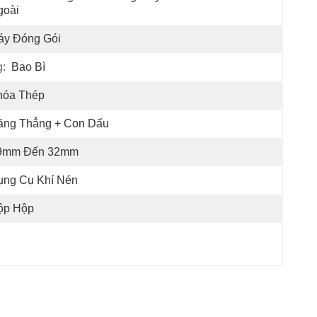
goài
áy Đóng Gói
:
Bao Bì
hóa Thép
ăng Thẳng + Con Dấu
9mm Đến 32mm
ụng Cụ Khí Nén
ộp Hộp