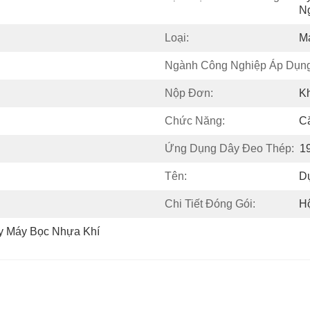
N
Loại:
M
Ngành Công Nghiệp Áp Dụng
Nộp Đơn:
K
Chức Năng:
C
Ứng Dụng Dây Đeo Thép:
1
Tên:
D
Chi Tiết Đóng Gói:
H
y Máy Bọc Nhựa Khí 