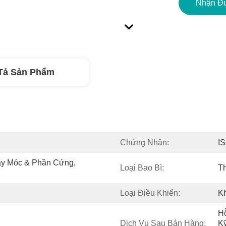
Nhận Đư
Tả Sản Phẩm
Chứng Nhận:
I
y Móc & Phần Cứng, 
Loại Bao Bì:
Th
Loại Điều Khiển:
K
Hỗ
Dịch Vụ Sau Bán Hàng:
K