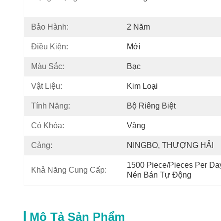
Bảo Hành:
2 Năm
Điều Kiện:
Mới
Màu Sắc:
Bạc
Vật Liệu:
Kim Loại
Tính Năng:
Bộ Riêng Biệt
Có Khóa:
Vâng
Cảng:
NINGBO, THƯỢNG HẢI
1500 Piece/Pieces Per Da
Khả Năng Cung Cấp:
Nén Bán Tự Động
Mô Tả Sản Phẩm