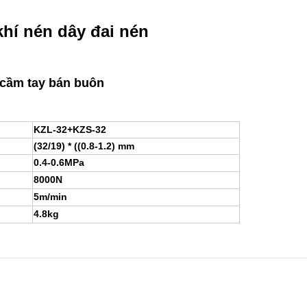
hí nén dây đai nén
n cầm tay bán buôn
KZL-32+KZS-32
(32/19) * ((0.8-1.2) mm
0.4-0.6MPa
8000N
5m/min
4.8kg