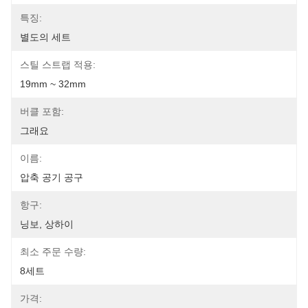
특징:
별도의 세트
스틸 스트랩 적용:
19mm ~ 32mm
버클 포함:
그래요
이름:
압축 공기 공구
항구:
닝보, 상하이
최소 주문 수량:
8세트
가격: