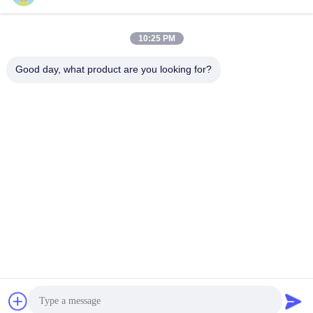
소셜 미디어
10:25 PM
Good day, what product are you looking for?
빠른 연락
Tel
008617280206760
이메일
sales@enjoypacker.com
주소
원주시,32503"중국의 홍보"
개인 정보 정책
|
사이트맵
중국 좋은 품질 띠는 도구 공급업체. 저작권 © 2024-2026
Wenzhou Enjoy Packaging Material Co.,Ltd . 판권 소유.