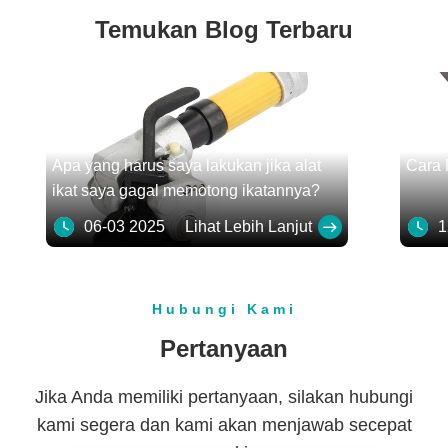
Temukan Blog Terbaru
Apa yang harus saya lakukan jika alat
Cara 
ikat saya gagal memotong ikatannya?
06-03 2025
Lihat Lebih Lanjut
12
Hubungi Kami
Pertanyaan
Jika Anda memiliki pertanyaan, silakan hubungi
kami segera dan kami akan menjawab secepat