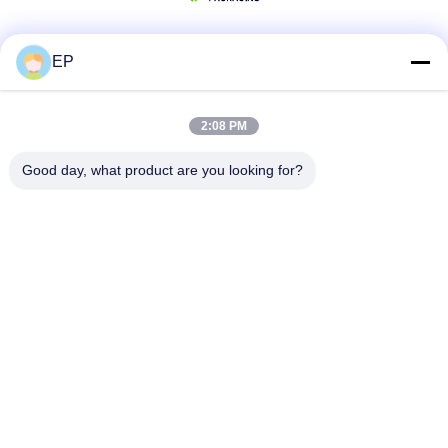
EP
Media Sosial
2:08 PM
Kontak Cepat
Good day, what product are you looking for?
Telp
008617280206760
E-mail
sales@enjoypacker.com
Alamat
Kota Wenzhou, 32503, R.R. Tiongkok
Kebijakan Privasi
|
Sitemap