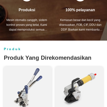
Produksi
100% pelayanan
Mesin otomatis canggih, sistem
Kemasan besar dan kecil yang
kontrol proses yang ketat. Kami
disesuaikan, FOB, CIF, DDU dan
dapat memproduksi semua
DDP. Biarkan kami membantu
terminal listrik di luar permintaan
Anda menemukan solusi terbaik
Anda.
untuk semua masalah Anda.
Produk
Produk Yang Direkomendasikan