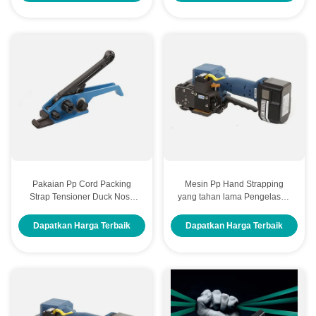
Pakaian Pp Cord Packing
Mesin Pp Hand Strapping
Strap Tensioner Duck Nose
yang tahan lama Pengelasan
Komoditas Manual Strapping
gesekan Alat Strapping Pita
Tensioner
Plastik
Dapatkan Harga Terbaik
Dapatkan Harga Terbaik