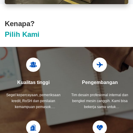
Kenapa?
Pilih Kami
Kualitas tinggi
Pengembangan
Segel kepercayaan, pemeriksaan
Tim desain profesional internal dan
kredit, RoSH dan penilaian
bengkel mesin canggih. Kami bisa
kemampuan pemasok.
bekerja sama untuk
Perusahaan memiliki sistem
mengembangkan produk yang
kontrol kualitas yang ketat dan
Anda butuhkan.
laboratorium pengujian
profesional.