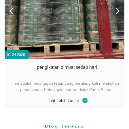
Alat Pemberantasan Portable untuk PET Band 13-19mm dan PP Strap 10-16mm


Alat Pemasangan Plastik Baterai Dengan Li-ion 14.4V Terisi ulang
Unik kekuatan tegangan tinggi 6000N Pneumatic alat ikat plastik untuk aplikasi tugas berat untuk tali poliester 32mm
01-24 2026
pengikatan dimuat setiap hari
ini adalah pelanggan tetap yang berulang kali melakukan
pemesanan. Pabriknya memproduksi Panel Surya.
Lihat Lebih Lanjut
Blog Terbaru