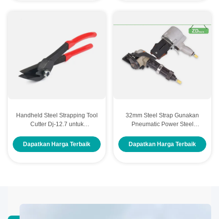
Handheld Steel Strapping Tool
32mm Steel Strap Gunakan
Cutter Dj-12.7 untuk
Pneumatic Power Steel
Penggunaan Industri Hand
Strapping Machine Set
Strapping Tool
terpisah
Dapatkan Harga Terbaik
Dapatkan Harga Terbaik