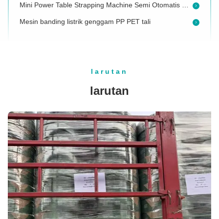
Mesin banding listrik genggam PP PET tali
Alat ketegangan tinggi unik 6000N Pneumatic Strapping Tool Packaging Strapping Machine untuk aplikasi tugas berat tali PET 32mm
Mesin Rantai Meja Otomatis Kecil Elektronik Mesin Pengemasan Meja Banding
Hubungi kami untuk MINI HADIAH! rentang kekuatan ketegangan 6000N Strapper Alat Pita Strapping Mesin 25-32MM PP PET pneumatik Banding Tools
larutan
19pcs/Min Mini Meja Strapping Mesin Bandara Bagasi Pengemasan Mesin pembungkus
larutan
Mesin Pneumatic Steel Strapping termurah
Mesin Strapping Plastik Berkualitas Tinggi dengan Fungsi Ketegangan Gabungan
6000N Tali Kekuatan Ketegangan Pneumatik 32Mm Alat Pengikat Hewan Peliharaan Mesin Pembungkus Plastik Genggam dengan Gesper Bebas Pneumatik
Mesin pengikat plastik gabungan dengan fungsi segel tegangan dan pemotongan
Alat pengikat baterai operasi tangan berkualitas tinggi dengan pasokan baterai lithium
Cord Band 32mm Pneumatic Cord Strapping Tensioner Semi Automatic Untuk Mesin
Pabrik Grosir Baterai tahan lama Alat Strapping untuk Ketegangan Seal Dan Potong Off Kombinasi
Portable Pneumatic Baling Press 32mm PP/PET Strap 6000N Tension Force Handheld Pneumatic Strapping Tool Palet strapping machine