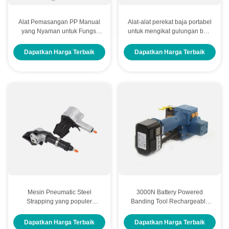
Alat Pemasangan PP Manual
Alat-alat perekat baja portabel
yang Nyaman untuk Fungsi
untuk mengikat gulungan baja
Segel Ketegangan dan
yang mudah dioperasikan
Pemotongan
Dapatkan Harga Terbaik
Dapatkan Harga Terbaik
Mesin Pneumatic Steel
3000N Battery Powered
Strapping yang populer
Banding Tool Rechargeable
19mm-32mm
Pp Strapping Tool PET Band
13mm - 19mm
Dapatkan Harga Terbaik
Dapatkan Harga Terbaik