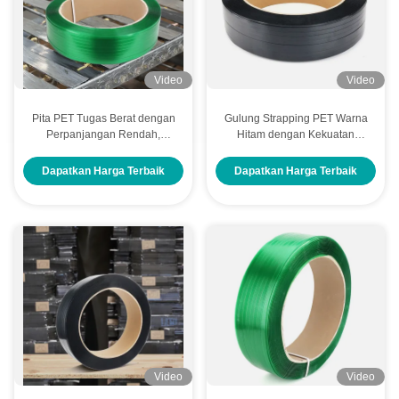
Video
Video
Pita PET Tugas Berat dengan
Gulung Strapping PET Warna
Perpanjangan Rendah,
Hitam dengan Kekuatan
Ketahanan Suhu Tinggi, dan
Tarikan yang Kuat dan
Kekuatan Tarik Kuat untuk
Perpanjangan Rendah untuk
Dapatkan Harga Terbaik
Dapatkan Harga Terbaik
Pengikatan yang Aman
Kemasan yang Aman
Video
Video