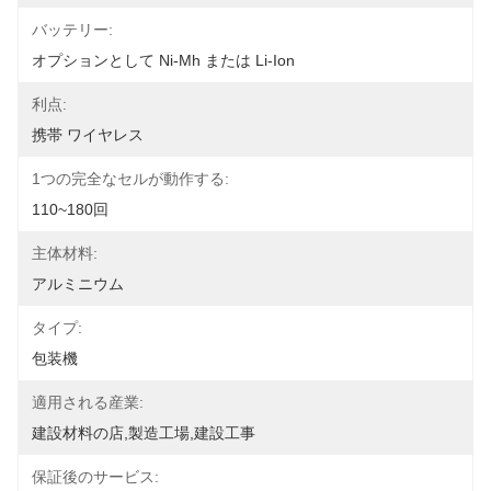
バッテリー:
オプションとして Ni-Mh または Li-Ion
利点:
携帯 ワイヤレス
1つの完全なセルが動作する:
110~180回
主体材料:
アルミニウム
タイプ:
包装機
適用される産業:
建設材料の店,製造工場,建設工事
保証後のサービス: