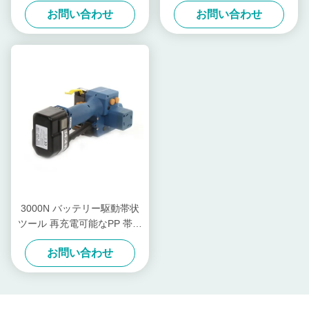
ラー バッテリー テンショナ
ツール 溶接力 手持ちストラ
お問い合わせ
お問い合わせ
ー 再充電可能な Pp ストラッ
ッピングツール
プ 梱包機
3000N バッテリー駆動帯状
ツール 再充電可能なPP 帯状
ツール PET バンド 13mm -
お問い合わせ
19mm