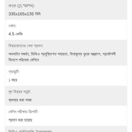
মাত্রা ((L*W*H):
335x165x135 মিমি
ওজন:
4.5 কেজি
বিক্রয়োত্তর সেবা প্রদান:
অনলাইন সমর্থন, ভিডিও প্রযুক্তিগত সহায়তা, বিনামূল্যে খুচরা যন্ত্রাংশ, প্রকৌশলী 
বিদেশে পরিষেবা মেশিনে
গ্যারান্টি:
১ বছর
মূল বিক্রয় পয়েন্ট:
ব্যবহার করা সহজ
মেশিন পরীক্ষার রিপোর্ট:
প্রদান করা হয়েছে
ভিডিও-আউটগোয়িং-ইনসপেকশন: