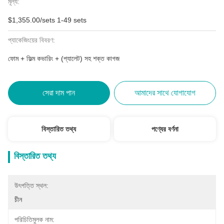
মূল্য:
$1,355.00/sets 1-49 sets
প্যাকেজিংয়ের বিবরণ:
ফোম + ফিল্ম কভারিং + (প্যালেট) সহ শক্ত কাগজ
সেরা দাম পান
আমাদের সাথে যোগাযোগ
বিস্তারিত তথ্য
পণ্যের বর্ণনা
বিস্তারিত তথ্য
উৎপত্তি স্থল:
চীন
পরিচিতিমুলক নাম: