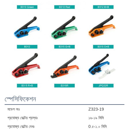
স্পেসিফিকেশন
মডেল নংঃ
Z323-19
প্রযোজ্য বেল্টের প্রস্থঃ
১৬-১৯ মিমি
প্রযোজ্য বেল্টের বেধঃ
0.৫-১.০ মিমি