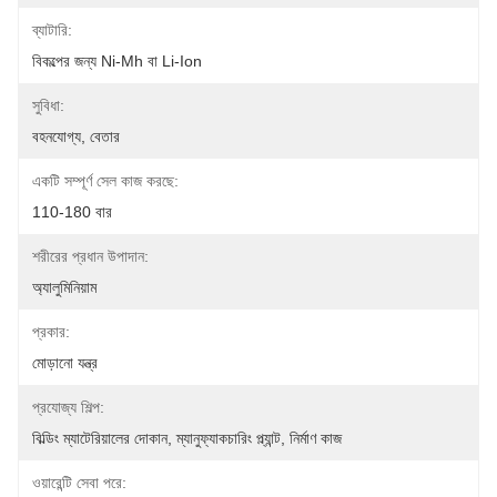
ব্যাটারি:
বিকল্পের জন্য Ni-Mh বা Li-Ion
সুবিধা:
বহনযোগ্য, বেতার
একটি সম্পূর্ণ সেল কাজ করছে:
110-180 বার
শরীরের প্রধান উপাদান:
অ্যালুমিনিয়াম
প্রকার:
মোড়ানো যন্ত্র
প্রযোজ্য শিল্প:
বিল্ডিং ম্যাটেরিয়ালের দোকান, ম্যানুফ্যাকচারিং প্ল্যান্ট, নির্মাণ কাজ
ওয়ারেন্টি সেবা পরে: