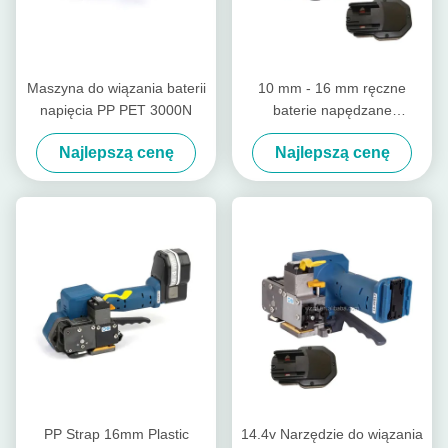
Maszyna do wiązania baterii
10 mm - 16 mm ręczne
napięcia PP PET 3000N
baterie napędzane
plastikowe narzędzie do
Najlepszą cenę
Najlepszą cenę
wiązania bezzłączne
bezprzewodowe ręczne
wiązanie palety
PP Strap 16mm Plastic
14.4v Narzędzie do wiązania