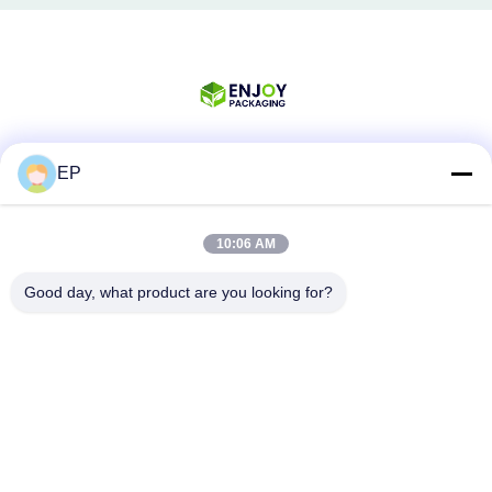
EP
Media społecznościowe
10:06 AM
Szybki kontakt
Good day, what product are you looking for?
Tel.
008617280206760
Wiadomość elektroniczna
sales@enjoypacker.com
Adres