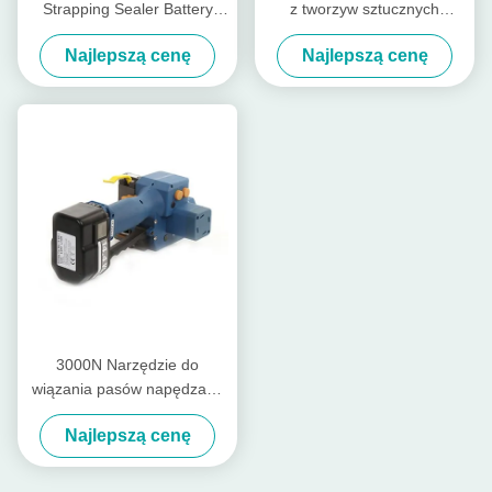
Strapping Sealer Battery
z tworzyw sztucznych
Tensioner Rechargeable Pp
napędzane baterią,
Najlepszą cenę
Najlepszą cenę
Strap Packing Machine
napędzane walcem,
narzędzie do wiązania
ręczne
3000N Narzędzie do
wiązania pasów napędzane
baterią Narzędzie do
Najlepszą cenę
wiązania pasów Pp do
naładowania PET 13mm -
19mm