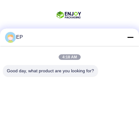
EP
Soziale Medien
4:18 AM
Schnelle Kontaktaufnahme
Good day, what product are you looking for?
Telefon
008617280206760
E-Mail
sales@enjoypacker.com
Adresse
Wenzhou, 32503, VR China