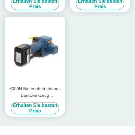
Erhalten Sie besten
Erhalten Sie besten
Wiederaufladbare Pp-Gürtel
Schweißkraft
Preis
Preis
Verpackungsmaschine
Handgurtwerkzeug
3000N Batteriebetriebenes
Bandwerkzeug
Wiederaufladbares Pp-
Erhalten Sie besten
Bandwerkzeug PET-Band 13
Preis
mm - 19 mm