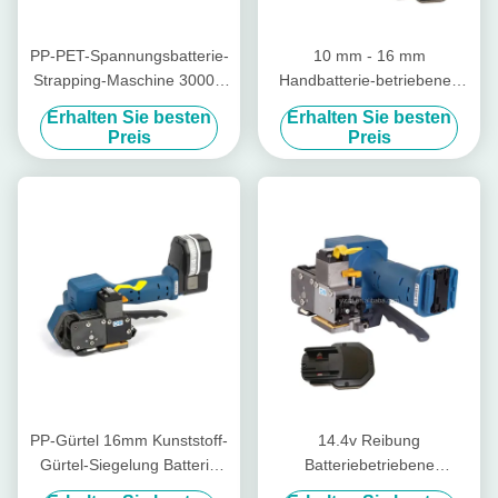
PP-PET-Spannungsbatterie-
10 mm - 16 mm
Strapping-Maschine 3000N
Handbatterie-betriebenes
Spannung für Kunststoff-
Kunststoff-Strapping-
Erhalten Sie besten
Erhalten Sie besten
Strapping
Werkzeug Siegelloses
Preis
Preis
drahtloses manuelles
Paletten-Strapp
PP-Gürtel 16mm Kunststoff-
14.4v Reibung
Gürtel-Siegelung Batterie
Batteriebetriebene
Spannungsanlage
Kunststoff-Gurtwerkzeug