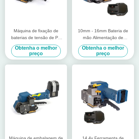
Máquina de fixação de
10mm - 16mm Bateria de
baterias de tensão de PP
mão Alimentação de
PET 3000N Tensor para
ferramenta de fixação de
Obtenha o melhor
Obtenha o melhor
fixação de plásticos
plástico sem vedação sem
preço
preço
fio manual de paletes
Máquina de embalagem de
14.4v Ferramenta de