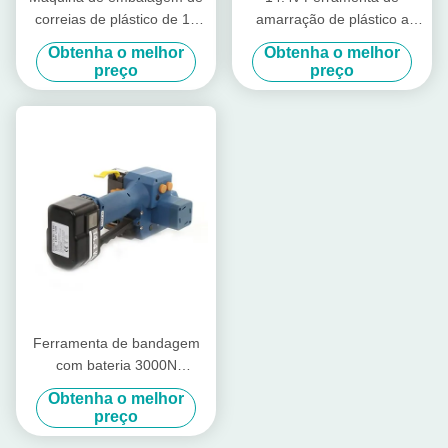
correias de plástico de 16
amarração de plástico a
mm de correias de PP
bateria por atrito Ferramenta
Obtenha o melhor
Obtenha o melhor
de amarração de mão de
preço
preço
potência de solda
Ferramenta de bandagem
com bateria 3000N
Ferramenta de bandagem
Obtenha o melhor
Pp recarregável PET Band
preço
13mm - 19mm