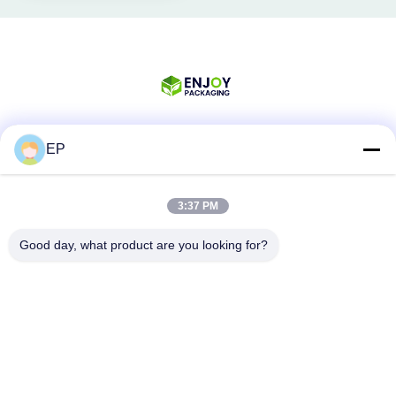
EP
Redes Sociais
3:37 PM
Contato rápido
Good day, what product are you looking for?
Telefone
008617280206760
E-mail
sales@enjoypacker.com
Endereço