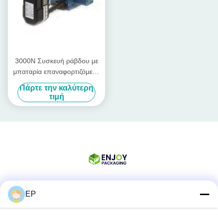
3000N Συσκευή ράβδου με
μπαταρία επαναφορτιζόμενο
εργαλείο ράβδου Pp PET
Πάρτε την καλύτερη
Band 13mm - 19mm
τιμή
EP
Κοινωνικά Μέσα