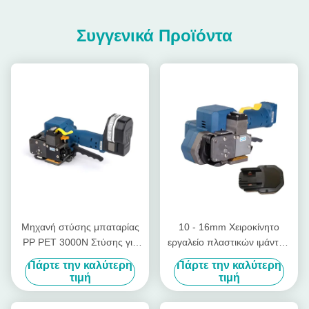
Συγγενικά Προϊόντα
Μηχανή στύσης μπαταρίας
10 - 16mm Χειροκίνητο
PP PET 3000N Στύσης για
εργαλείο πλαστικών ιμάντων
πλαστικές στύσεις
με μπαταρία χωρίς σφραγίδα
Πάρτε την καλύτερη
Πάρτε την καλύτερη
Ασύρματος χειροκίνητος
τιμή
τιμή
ιμάντης παλέτας