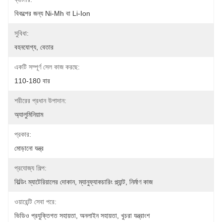
বিকল্পের জন্য Ni-Mh বা Li-Ion
সুবিধা:
বহনযোগ্য, বেতার
একটি সম্পূর্ণ সেল কাজ করছে:
110-180 বার
শরীরের প্রধান উপাদান:
অ্যালুমিনিয়াম
প্রকার:
মোড়ানো যন্ত্র
প্রযোজ্য শিল্প:
বিল্ডিং ম্যাটেরিয়ালের দোকান, ম্যানুফ্যাকচারিং প্ল্যান্ট, নির্মাণ কাজ
ওয়ারেন্টি সেবা পরে:
ভিডিও প্রযুক্তিগত সহায়তা, অনলাইন সহায়তা, খুচরা যন্ত্রাংশ