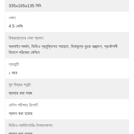
335x165x135 মিমি
ওজন:
4.5 কেজি
বিক্রয়োত্তর সেবা প্রদান:
অনলাইন সমর্থন, ভিডিও প্রযুক্তিগত সহায়তা, বিনামূল্যে খুচরা যন্ত্রাংশ, প্রকৌশলী 
বিদেশে পরিষেবা মেশিনে
গ্যারান্টি:
১ বছর
মূল বিক্রয় পয়েন্ট:
ব্যবহার করা সহজ
মেশিন পরীক্ষার রিপোর্ট:
প্রদান করা হয়েছে
ভিডিও-আউটগোয়িং-ইনসপেকশন:
প্রদান করা হয়েছে