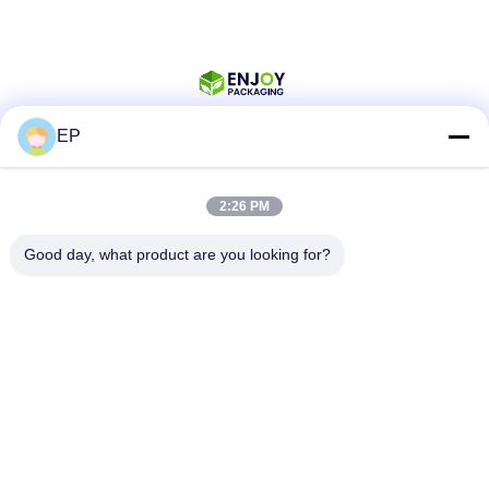
EP
সোশ্যাল মিডিয়া
2:26 PM
Good day, what product are you looking for?
দ্রুত যোগাযোগ
টেলিফোন
008617280206760
ই-মেইল
sales@enjoypacker.com
ঠিকানা