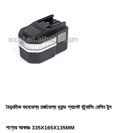
বৈদ্যুতিক বহনযোগ্য চার্জযোগ্য হ্যান্ড প্যালেট স্ট্র্যাপিং মেশিন টুল
পণ্যের আকারঃ 335X165X135MM