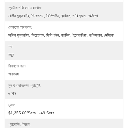
স্থানীয় পরিষেবা অবস্থান:
মার্কিন যুক্তরাষ্ট্র, ভিয়েতনাম, ফিলিপাইন, ব্রাজিল, পাকিস্তান, মেক্সিকো
শোরুমের অবস্থান:
মার্কিন যুক্তরাষ্ট্র, ভিয়েতনাম, ফিলিপাইন, ব্রাজিল, ইন্দোনেশিয়া, পাকিস্তান, মেক্সিকো
শর্ত:
নতুন
বিপণনের ধরন:
অন্যান্য
মূল উপাদানগুলির গ্যারান্টি:
৬ মাস
মূল্য:
$1,355.00/sets 1-49 Sets
প্যাকেজিং বিবরণ: