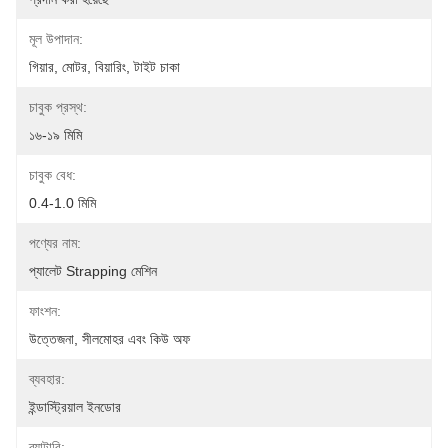
মূল উপাদান:
গিয়ার, মোটর, বিয়ারিং, টাইট চাকা
চাবুক প্রস্থ:
১৬-১৯ মিমি
চাবুক বেধ:
0.4-1.0 মিমি
পণ্যের নাম:
প্যালেট Strapping মেশিন
ফাংশন:
উত্তেজনা, সীলমোহর এবং কিউ অফ
ব্যবহার:
ইন্ডাস্ট্রিয়াল ইনডোর
ব্যাটারি: