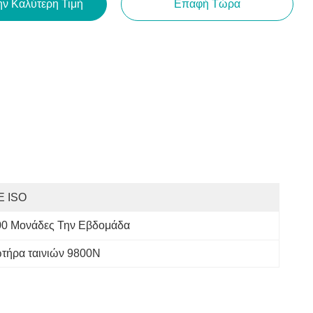
ην Καλύτερη Τιμή
Επαφή Τώρα
E ISO
00 Μονάδες Την Εβδομάδα
ωτήρα ταινιών 9800N