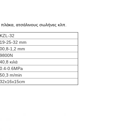
η πλάκα, ατσάλινους σωλήνες κλπ.
KZL-32
19-25-32 mm
00,8-1,2 mm
9800N
40,8 κιλά
0.4-0.6MPa
50,3 m/min
32x16x15cm