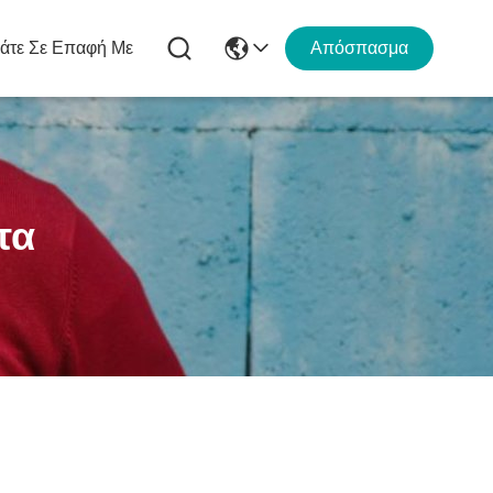
άτε Σε Επαφή Με
Απόσπασμα
τα