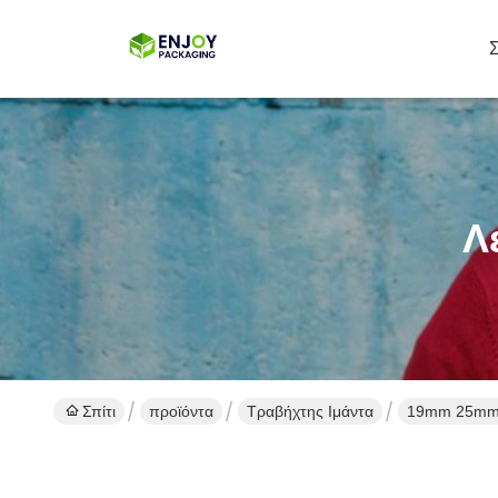
Σ
Λ
Σπίτι
προϊόντα
Τραβήχτης Ιμάντα
19mm 25mm 