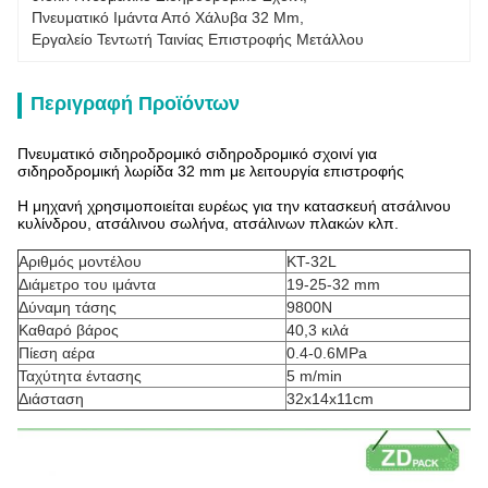
Πνευματικό Ιμάντα Από Χάλυβα 32 Mm
, 
Εργαλείο Τεντωτή Ταινίας Επιστροφής Μετάλλου
Περιγραφή Προϊόντων
Πνευματικό σιδηροδρομικό σιδηροδρομικό σχοινί για
σιδηροδρομική λωρίδα 32 mm με λειτουργία επιστροφής
Η μηχανή χρησιμοποιείται ευρέως για την κατασκευή ατσάλινου
κυλίνδρου, ατσάλινου σωλήνα, ατσάλινων πλακών κλπ.
Αριθμός μοντέλου
KT-32L
Διάμετρο του ιμάντα
19-25-32 mm
Δύναμη τάσης
9800N
Καθαρό βάρος
40,3 κιλά
Πίεση αέρα
0.4-0.6MPa
Ταχύτητα έντασης
5 m/min
Διάσταση
32x14x11cm