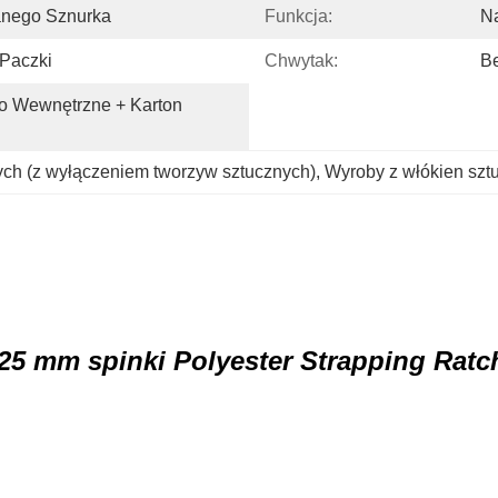
anego Sznurka
Funkcja:
Na
 Paczki
Chwytak:
B
o Wewnętrzne + Karton 
ych (z wyłączeniem tworzyw sztucznych)
, 
Wyroby z włókien szt
5 mm spinki Polyester Strapping Ratch