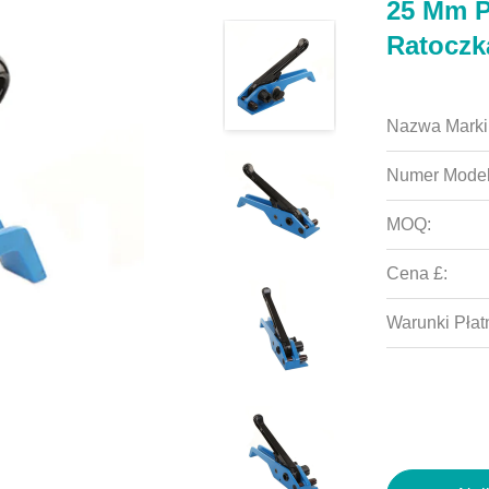
25 Mm P
Ratoczk
Nazwa Marki
Numer Model
MOQ:
Cena £:
Warunki Płat