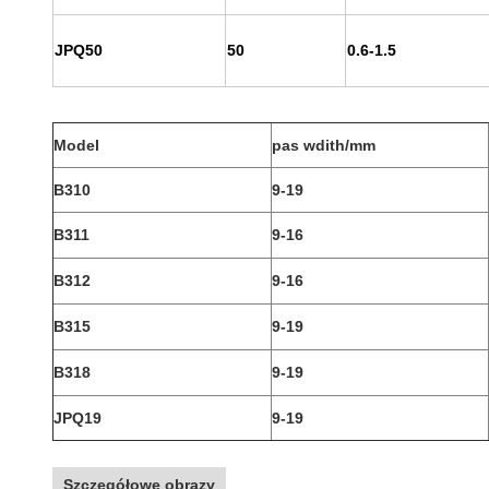
JPQ50
50
0.6-1.5
Model
pas wdith/mm
B310
9-19
B311
9-16
B312
9-16
B315
9-19
B318
9-19
JPQ19
9-19
Szczegółowe obrazy