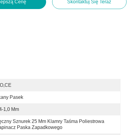
lepszą Cenę
Skontaktuj Się Teraz
SO,CE
kany Pasek
4-1,0 Mm
czny Sznurek 25 Mm Klamry Taśma Poliestrowa 
apinacz Paska Zapadkowego