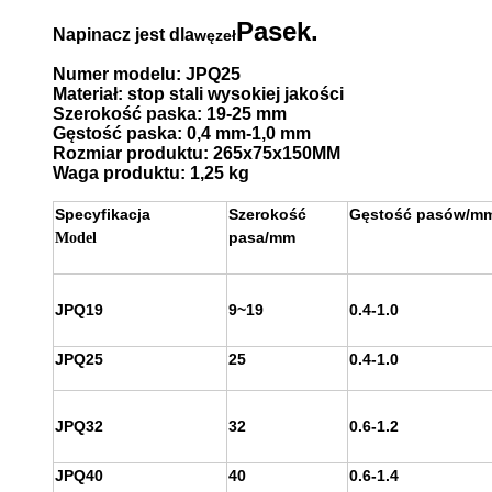
Pasek.
Napinacz jest dla
węzeł
Numer modelu: JPQ25
Materiał: stop stali wysokiej jakości
Szerokość paska: 19-25 mm
Gęstość paska: 0,4 mm-1,0 mm
Rozmiar produktu: 265x75x150MM
Waga produktu: 1,25 kg
Specyfikacja
Szerokość
Gęstość pasów/m
pasa/mm
Model
JPQ19
9~19
0.4-1.0
JPQ25
25
0.4-1.0
JPQ32
32
0.6-1.2
JPQ40
40
0.6-1.4