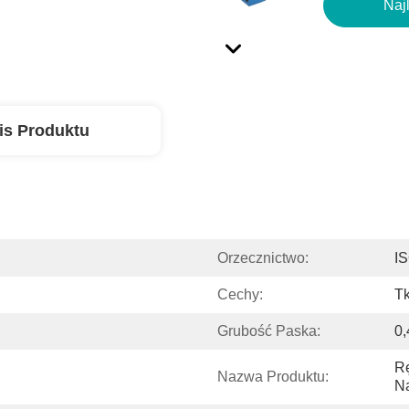
Naj
is Produktu
Orzecznictwo:
I
Cechy:
T
Grubość Paska:
0,
Rę
Nazwa Produktu:
N