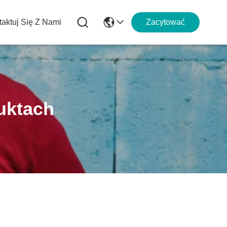
aktuj Się Z Nami
Zacytować
uktach