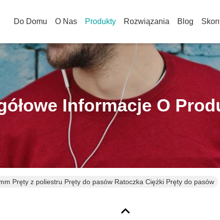
Do Domu
O Nas
Produkty
Rozwiązania
Blog
Skont
gółowe Informacje O Prod
mm Pręty z poliestru Pręty do pasów Ratoczka Ciężki Pręty do pasów