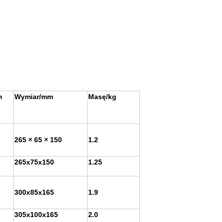
m
Wymiar/mm
Masę/kg
265 × 65 × 150
1.2
265x75x150
1.25
300x85x165
1.9
305x100x165
2.0