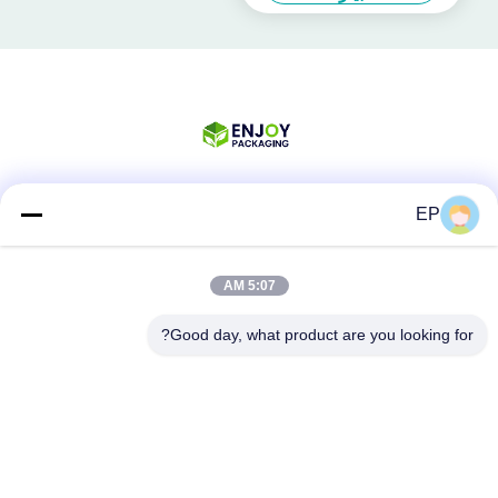
EP
شبکه های اجتماعی
5:07 AM
تماس سریع
Good day, what product are you looking for?
تلفن
008617280206760
ایمیل
sales@enjoypacker.com