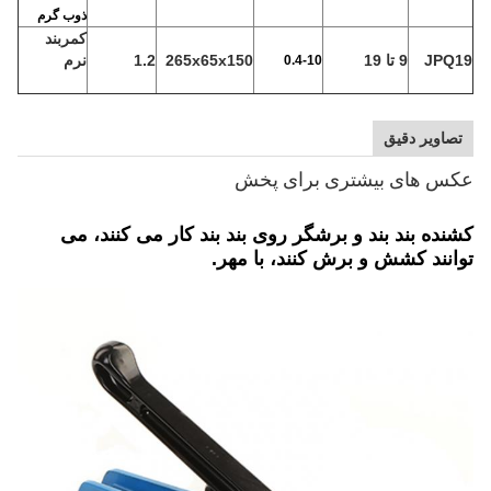
ذوب گرم
کمربند
JPQ19
9 تا 19
265x65x150
1.2
نرم
0.4-10
تصاویر دقیق
عکس های بیشتری برای پخش
کشنده بند بند و برشگر روی بند بند کار می کنند، می
توانند کشش و برش کنند، با مهر.