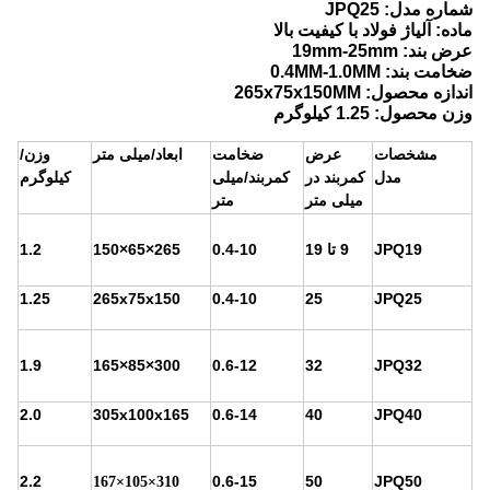
شماره مدل: JPQ25
ماده: آلیاژ فولاد با کیفیت بالا
عرض بند: 19mm-25mm
ضخامت بند: 0.4MM-1.0MM
اندازه محصول: 265x75x150MM
وزن محصول: 1.25 کیلوگرم
مشخصات
عرض
ضخامت
ابعاد/میلی متر
وزن/
کمربند در
کمربند/میلی
کیلوگرم
مدل
میلی متر
متر
JPQ19
9 تا 19
0.4-10
265×65×150
1.2
1.25
265x75x150
0.4-10
25
JPQ25
1.9
300×85×165
0.6-12
32
JPQ32
2.0
305x100x165
0.6-14
40
JPQ40
2.2
0.6-15
50
JPQ50
310×105×167