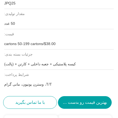
JPQ25
مقدار تولیدی:
50 عدد
قیمت:
$38.00/cartons 50-199 cartons
جزئیات بسته بندی:
کیسه پلاستیکی + جعبه داخلی + کارتن + (پالت)
شرایط پرداخت:
T/T، وسترن یونیون، مانی گرام
بهترین قیمت رو بدست بیار
با ما تماس بگیرید