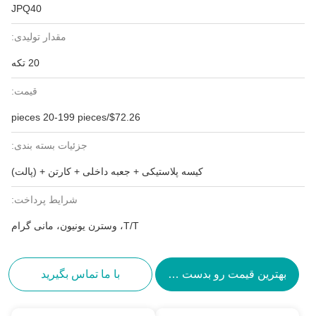
JPQ40
مقدار تولیدی:
20 تکه
قیمت:
$72.26/pieces 20-199 pieces
جزئیات بسته بندی:
کیسه پلاستیکی + جعبه داخلی + کارتن + (پالت)
شرایط پرداخت:
T/T، وسترن یونیون، مانی گرام
بهترین قیمت رو بدست بیار
با ما تماس بگیرید