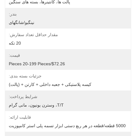
پالت ها، کانتینرها، بسته های سنگین
بندر:
نینگبو/شانگهای
مقدار حداقل تعداد سفارش:
20 تکه
قیمت:
$72.26/pieces 20-199 Pieces
جزئیات بسته بندی:
کیسه پلاستیکی + جعبه داخلی + کارتن + (پالت)
شرایط پرداخت:
T/T، وسترن یونیون، مانی گرام
قابلیت ارائه:
5000 قطعه/قطعه در هر ربع دستی ابزار تسمه پلی استر کامپوزیت