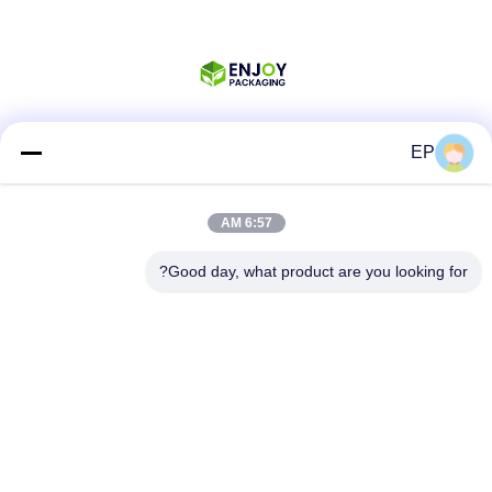
EP
شبکه های اجتماعی
6:57 AM
تماس سریع
Good day, what product are you looking for?
تلفن
008617280206760
ایمیل
sales@enjoypacker.com
آدرس
شهر وِنژو، 32503، جمهوری خلق چین