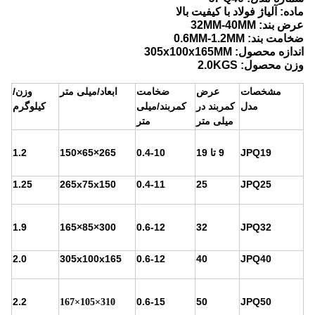
ماده: آلیاژ فولاد با کیفیت بالا
عرض بند: 32MM-40MM
ضخامت بند: 0.6MM-1.2MM
اندازه محصول: 305x100x165MM
وزن محصول: 2.0KGS
مشخصات
عرض
ضخامت
ابعاد/میلی متر
وزن/
کمربند در
کمربند/میلی
کیلوگرم
مدل
میلی متر
متر
JPQ19
9 تا 19
0.4-10
265×65×150
1.2
1.25
265x75x150
0.4-11
25
JPQ25
1.9
300×85×165
0.6-12
32
JPQ32
2.0
305x100x165
0.6-12
40
JPQ40
2.2
0.6-15
50
JPQ50
310×105×167