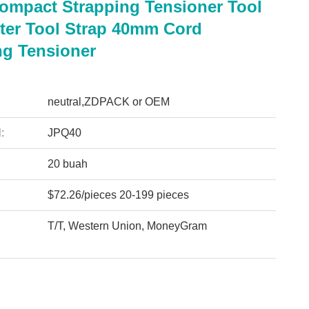
mpact Strapping Tensioner Tool
ter Tool Strap 40mm Cord
ng Tensioner
:
neutral,ZDPACK or OEM
:
JPQ40
20 buah
$72.26/pieces 20-199 pieces
T/T, Western Union, MoneyGram
: