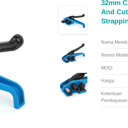
32mm Co
And Cut
Strappi
Nama Merek
Nomor Model
MOQ:
Harga:
Ketentuan
Pembayaran