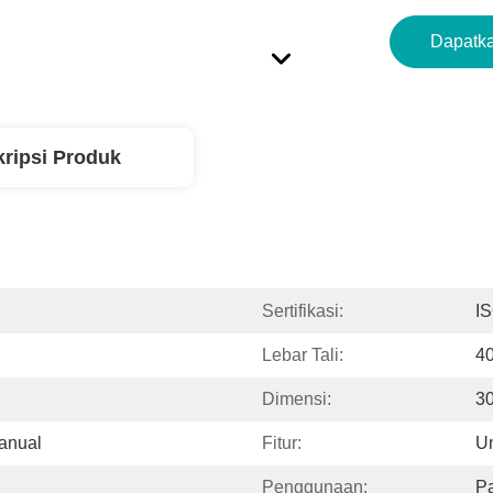
Dapatka
ripsi Produk
Sertifikasi:
I
Lebar Tali:
4
Dimensi:
3
anual
Fitur:
Un
Penggunaan:
Pa