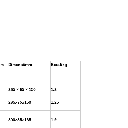
mm
Dimensi/mm
Berat/kg
265 × 65 × 150
1.2
265x75x150
1.25
300×85×165
1.9