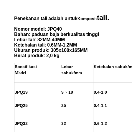
tali.
Penekanan tali adalah untuk
Komposit
Nomor model: JPQ40
Bahan: paduan baja berkualitas tinggi
Lebar tali: 32MM-40MM
Ketebalan tali: 0.6MM-1.2MM
Ukuran produk: 305x100x165MM
Berat produk: 2,0 kg
Spesifikasi
Lebar
Ketebalan sabuk/
sabuk/mm
Model
JPQ19
9 ~ 19
0.4-1.0
JPQ25
25
0.4-1.1
JPQ32
32
0.6-1.2