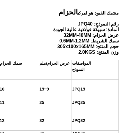
الحزام
مشبك القيود هو ل
مركب
رقم النموذج: JPQ40
المادة: سبيكة فولاذية عالية الجودة
عرض الحزام: 32MM-40MM
سمك الشريط: 0.6MM-1.2MM
حجم المنتج: 305x100x165MM
وزن المنتج: 2.0KGS
المواصفات
عرض الحزام/ملم
سمك الحزام/
النموذج
-10
9~19
JPQ19
-11
25
JPQ25
-12
32
JPQ32