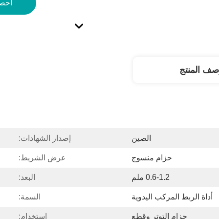
احص
صف المنتج
الصين
إصدار الشهادات:
حزام منسوج
عرض الشريط:
0.6-1.2 ملم
البعد:
أداة الربط المركب اليدوية
السمة:
حزام التوتر وقطع
استخدام: