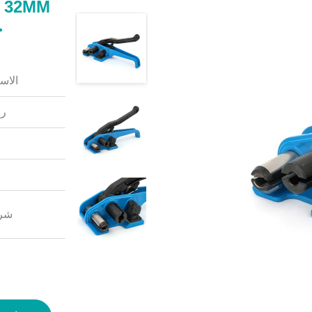
M
حز
الاس
رق
شرو