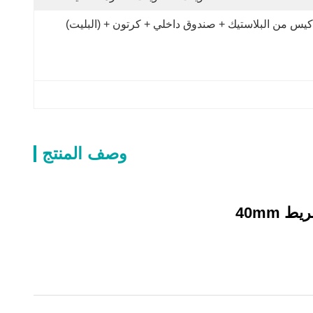
كيس من البلاستيك + صندوق داخلي + كرتون + (البليت)
وصف المنتج
40mm