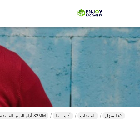
المنزل
المنتجات
أداة ربط
32MM أداة التوتر القابضة المدمجة و أداة القطع حزام الأدوات 40mm حزام التوتر القابضة