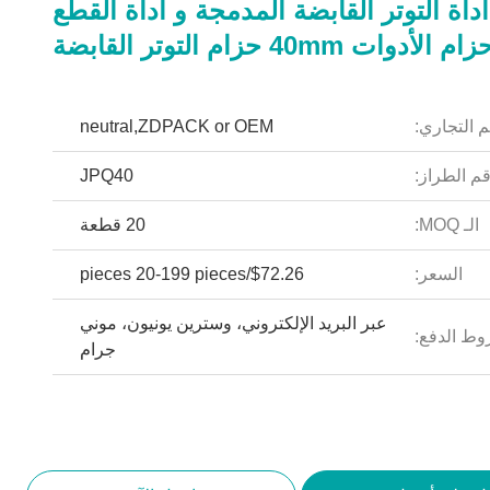
32M أداة التوتر القابضة المدمجة و أداة القطع
ام الأدوات 40mm حزام التوتر القابضة
م التجاري:
neutral,ZDPACK or OEM
م الطراز:
JPQ40
الـ MOQ:
20 قطعة
السعر:
$72.26/pieces 20-199 pieces
عبر البريد الإلكتروني، وسترين يونيون، موني
ط الدفع:
جرام