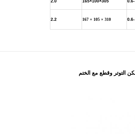
2.0
305×100×165
0.6
2.2
0.6
310 × 105 × 167
ن التوتر وقطع مع الختم