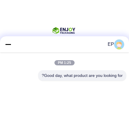
EP
وسائل التواصل الاجتماعي
1:25 PM
Good day, what product are you looking for?
اتصال سريع
الهاتف
008617280206760
البريد الإلكتروني
sales@enjoypacker.com