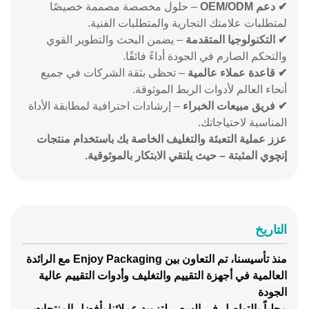
✔ دعم OEM/ODM
– حلول مخصصة مصممة خصيصًا
لمتطلبات علامتك التجارية والمتطلبات الفنية.
✔ التكنولوجيا المتقدمة
– يضمن البحث والتطوير القوي
والتحكم الصارم في الجودة أداءً فائقًا.
✔ قاعدة عملاء عالمية
– تحظى بثقة الشركات في جميع
أنحاء العالم لأدوات الربط الموثوقة.
✔ فريق مبيعات الخبراء
– إرشادات احترافية لمطابقة الأداة
المناسبة لاحتياجاتك.
عزز عملية التعبئة والتغليف الخاصة بك باستخدام منتجات
إنچوي المثبتة – حيث يلتقي الابتكار بالموثوقية.
التاريخ
منذ تأسيسنا، تم التعاون بين Enjoy Packaging مع الرائدة
العالمية في أجهزة التقييم والتغليف وأدوات التقييم عالية
الجودة
محلياً،بالتواصل في السعي لتزويد عملائنا بأفضل المنتجات