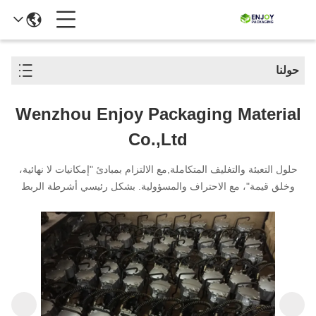
حولنا
Wenzhou Enjoy Packaging Material
Co.,Ltd
حلول التعبئة والتغليف المتكاملة,مع الالتزام بمبادئ "إمكانيات لا نهائية،
وخلق قيمة"، مع الاحتراف والمسؤولية. بشكل رئيسي أشرطة الربط
المصنوعة من البولي إيثيلين تيرفثالات وأداة الربط اليدوية.