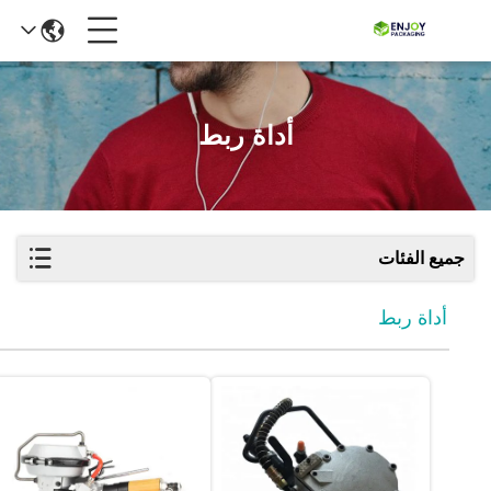
أداة ربط
جميع الفئات
أداة ربط