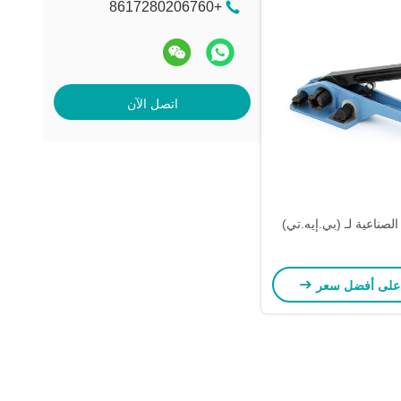
+8617280206760
اتصل الآن
 الصناعية لـ (بي.إيه.تي)
على أفضل سعر