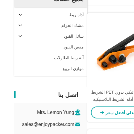
أداة ربط
مشدّد الحزام
سائل القيود
مقص القيود
آلة ربط الطاولات
موازن الربيع
نصف أوتوماتيكي يدوي PET الشريط
اتصل بنا
اة الشريط البلاستيكية
التقطيب المحمولة
Mrs. Lemon Yung
على أفضل سعر
sales@enjoypacker.com