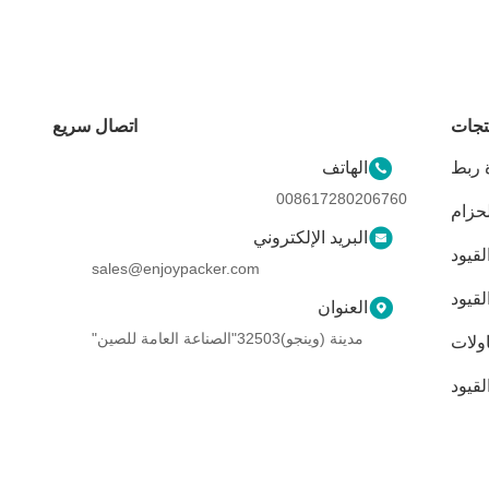
تجات
اتصال سريع
ة ربط
الهاتف
008617280206760
لحزام
البريد الإلكتروني
لقيود
sales@enjoypacker.com
قيود
العنوان
مدينة (وينجو)32503"الصناعة العامة للصين"
اولات
لقيود