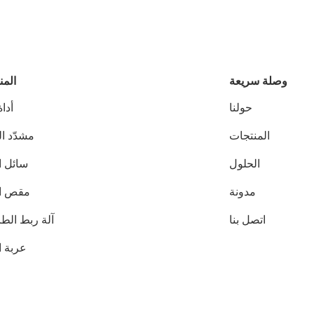
وصلة سريعة
المن
حولنا
أدا
المنتجات
مشدّد ا
الحلول
سائل ا
مدونة
مقص ال
اتصل بنا
آلة ربط الط
عربة ا