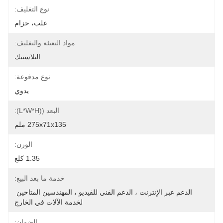
نوع التغليف:
علب، حزام
مواد التعبئة والتغليف:
البلاستيك
نوع مدفوعة:
يدوي
البعد ((L*W*H):
275x71x135 ملم
الوزن:
1.35 كلغ
خدمة ما بعد البيع:
الدعم عبر الإنترنت ، الدعم الفني للفيديو ، المهندسين المتاحين 
لخدمة الآلات في الخارج
الضمان: