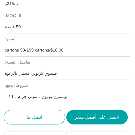
ب315ر
الـ MOQ:
50 قطعة
السعر:
$18.00/cartons 50-199 cartons
تفاصيل التعبئة:
صندوق كرتوني محمي بالرغوة
شروط الدفع:
ويسترن يونيون ، موني جرام ، T / T
احصل على أفضل سعر
اتصل بنا