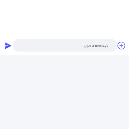
Photo
Video Call
Audio Call