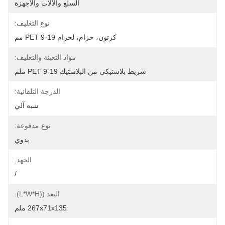
السلع والآلات والأجهزة
نوع التغليف:
كرتون، حزام، لحزام PET 9-19 مم
مواد التعبئة والتغليف:
شريط بلاستيكي من البلاستيك PET 9-19 ملم
الدرجة التلقائية:
شبه آلي
نوع مدفوعة:
يدوي
الجهد:
/
البعد ((L*W*H):
267x71x135 ملم