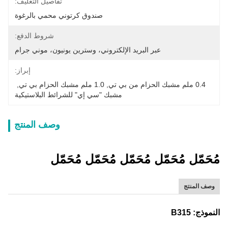
تفاصيل التغليف:
صندوق كرتوني محمي بالرغوة
شروط الدفع:
عبر البريد الإلكتروني، وسترين يونيون، موني جرام
إبراز:
0.4 ملم مشبك الحزام من بي تي
, 
1.0 ملم مشبك الحزام بي تي
, 
مشبك "سي إي" للشرائط البلاستيكية
وصف المنتج
مُحَمّل مُحَمّل مُحَمّل مُحَمّل مُحَمّل
وصف المنتج
النموذج: B315