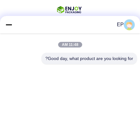
EP
وسائل التواصل الاجتماعي
11:48 AM
Good day, what product are you looking for?
اتصال سريع
الهاتف
008617280206760
البريد الإلكتروني
sales@enjoypacker.com
العنوان
مدينة (وينجو)32503"الصناعة العامة للصين"