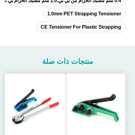
0.4 ملم مشبك الحزام من بي تي,1.0 ملم مشبك الحزام بي تي,مشبك "سي إي" للشرائط البلاستيكية
1.0mm PET Strapping Tensioner
CE Tensioner For Plastic Strapping
منتجات ذات صلة