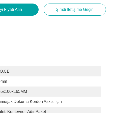
yi Fiyatı Alın
Şimdi Iletişime Geçin
SO,CE
0mm
05x100x165MM
muşak Dokuma Kordon Askısı Için
let, Konteyner, Ağır Paket