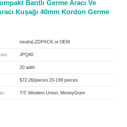
mpakt Bantlı Germe Aracı Ve
racı Kuşağı 40mm Kordon Germe
neutral,ZDPACK or OEM
ası:
JPQ40
20 adet
$72.26/pieces 20-199 pieces
rı:
T/T, Western Union, MoneyGram