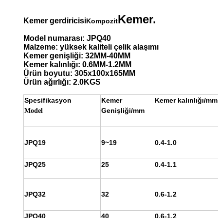
Kemer.
Kemer gerdiricisi
Kompozit
Model numarası: JPQ40
Malzeme: yüksek kaliteli çelik alaşımı
Kemer genişliği: 32MM-40MM
Kemer kalınlığı: 0.6MM-1.2MM
Ürün boyutu: 305x100x165MM
Ürün ağırlığı: 2.0KGS
Spesifikasyon
Kemer
Kemer kalınlığı/mm
Genişliği/mm
Model
JPQ19
9~19
0.4-1.0
JPQ25
25
0.4-1.1
JPQ32
32
0.6-1.2
JPQ40
40
0.6-1.2