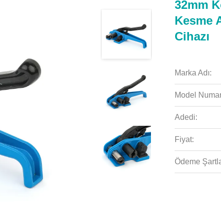
32mm Ko
Kesme A
Cihazı
Marka Adı:
Model Numar
Adedi:
Fiyat:
Ödeme Şartla