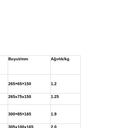
Boyut/mm
Ağırlık/kg
265×65×150
1.2
265x75x150
1.25
300×85×165
1.9
305x100x165
2.0