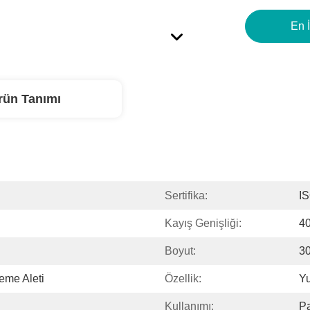
En İ
rün Tanımı
Sertifika:
I
Kayış Genişliği:
4
Boyut:
3
eme Aleti
Özellik:
Yu
Kullanımı:
Pa