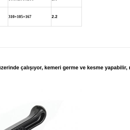
2.2
310×105×167
zerinde çalışıyor, kemeri germe ve kesme yapabilir,