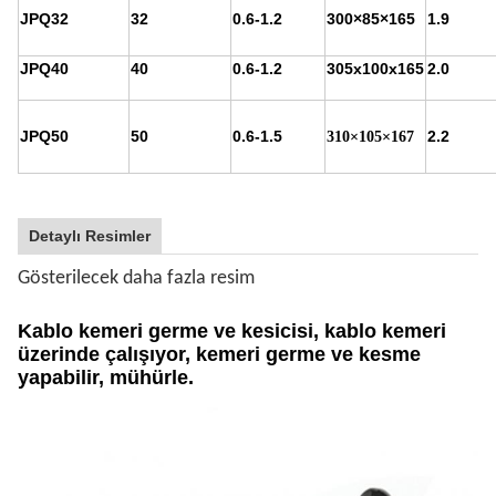
JPQ32
32
0.6-1.2
300×85×165
1.9
JPQ40
40
0.6-1.2
305x100x165
2.0
JPQ50
50
0.6-1.5
2.2
310×105×167
Detaylı Resimler
Gösterilecek daha fazla resim
Kablo kemeri germe ve kesicisi, kablo kemeri
üzerinde çalışıyor, kemeri germe ve kesme
yapabilir, mühürle.