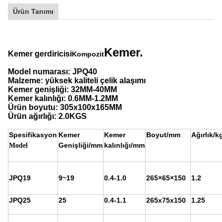
Ürün Tanımı
Kemer.
Kemer gerdiricisi
Kompozit
Model numarası: JPQ40
Malzeme: yüksek kaliteli çelik alaşımı
Kemer genişliği: 32MM-40MM
Kemer kalınlığı: 0.6MM-1.2MM
Ürün boyutu: 305x100x165MM
Ürün ağırlığı: 2.0KGS
Spesifikasyon
Kemer
Kemer
Boyut/mm
Ağırlık/k
Genişliği/mm
kalınlığı/mm
Model
JPQ19
9~19
0.4-1.0
265×65×150
1.2
JPQ25
25
0.4-1.1
265x75x150
1.25