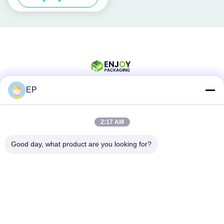
EP
Sosyal Medya
2:17 AM
Good day, what product are you looking for?
Hızlı iletişim
Tel
008617280206760
E-posta
sales@enjoypacker.com