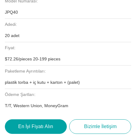
Model Numarası:
JPQ40
Adedi:
20 adet
Fiyat:
$72.26/pieces 20-199 pieces
Paketleme Ayrıntıları:
plastik torba + iç kutu + karton + (palet)
Ödeme Şartları:
T/T, Western Union, MoneyGram
En İyi Fiyatı Alın
Bizimle İletişim