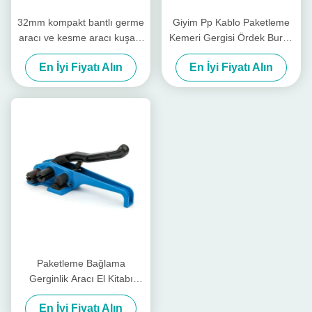
32mm kompakt bantlı germe
Giyim Pp Kablo Paketleme
aracı ve kesme aracı kuşağı
Kemeri Gergisi Ördek Burnu
40mm kordon germe cihazı
Ürün El Gergisi Gergisi
En İyi Fiyatı Alın
En İyi Fiyatı Alın
Paketleme Bağlama
Gerginlik Aracı El Kitabı
Plastik Poliester Kablo
En İyi Fiyatı Alın
Bağlama Aracı