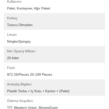
Kullanımı:
Palet, Konteyner, Ağır Paket
Kıskaç:
Tutucu Olmadan
Liman:
Ningbo/Şangay
Min Sipariş Miktarı:
20 Adet
Fiyat:
$72.26/pieces 20-199 Pieces
Ambalaj Bilgileri:
Plastik Torba + Iç Kutu + Karton + (palet)
Ödeme Koşulları:
T/T, Western Union, MoneyGram