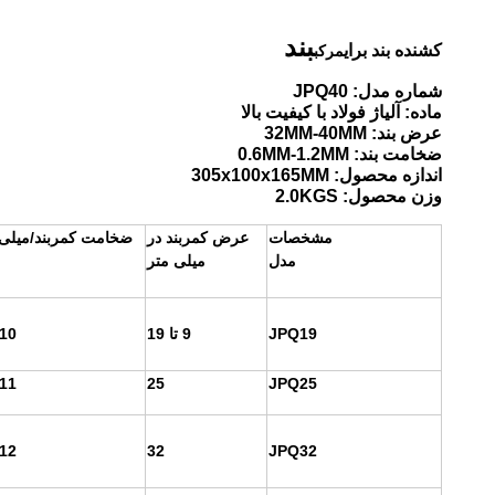
بند
کشنده بند براي
مرکب
شماره مدل: JPQ40
ماده: آلیاژ فولاد با کیفیت بالا
عرض بند: 32MM-40MM
ضخامت بند: 0.6MM-1.2MM
اندازه محصول: 305x100x165MM
وزن محصول: 2.0KGS
مشخصات
عرض کمربند در
ضخامت کمربند/میلی 
میلی متر
مدل
JPQ19
9 تا 19
-10
-11
25
JPQ25
-12
32
JPQ32