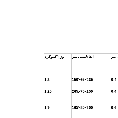
متر
ابعاد/میلی متر
وزن/کیلوگرم
1.2
265×65×150
0.4
1.25
265x75x150
0.4
1.9
300×85×165
0.6