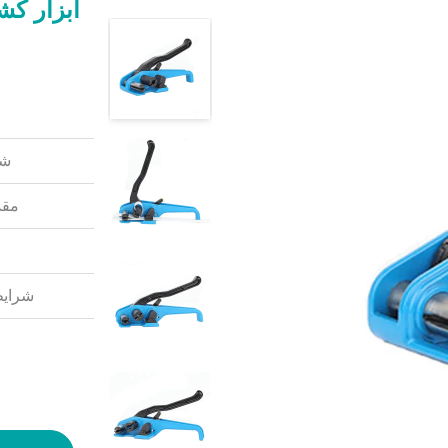
ابزار کش
شم
مقد
شرایط