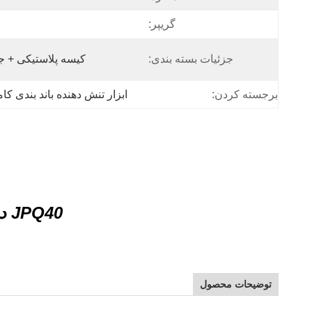
گریپر:
جزئیات بسته بندی:
کیسه پلاستیکی + جع
برجسته کردن:
ابزار تنش دهنده باند بندی کا
JPQ40 دستی کامپوزیت پلی استر ابزار بند بند پلاستیکی بند کش
توضیحات محصول