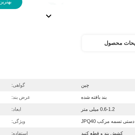
بهترین
یحات محصول
چین
گواهی:
بند بافته شده
عرض بند:
0.6-1.2 میلی متر
ابعاد:
دستی تسمه مرکب JPQ40
ویژگی:
کشش بند و قطع کنید
استفاده: