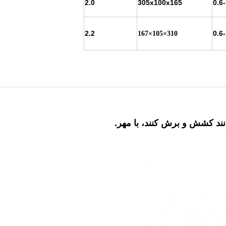
2.0
305x100x165
0.6
2.2
0.6
310×105×167
انند کشش و برش کنند، با مهر.