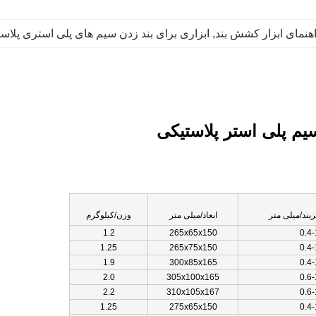
هنمای ابزار کشش بند
, 
ابزاری برای بند زدن سیم های پلی استری پلاس
یم پلی استر پلاستیکی
ند/میلی متر
ابعاد/میلی متر
وزن/کیلوگرم
1.2
265x65x150
0.4
1.25
265x75x150
0.4
1.9
300x85x165
0.4
2.0
305x100x165
0.6
2.2
310x105x167
0.6
1.25
275x65x150
0.4