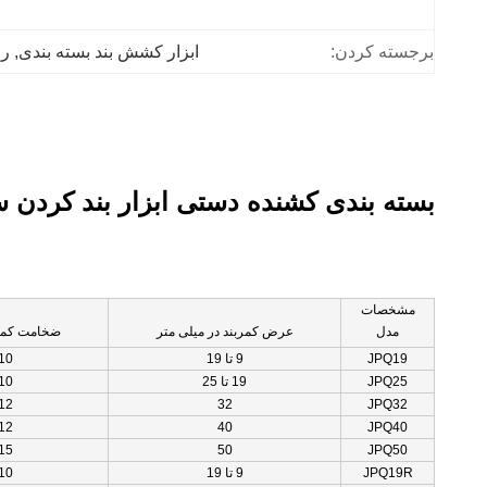
برجسته کردن:
ابزار کشش بند بسته بندی
, 
را
بسته بندی کشنده دستی ابزار بند کردن س
مشخصات
مدل
عرض کمربند در میلی متر
ضخامت کمرب
JPQ19
9 تا 19
-10
JPQ25
19 تا 25
-10
-12
32
JPQ32
-12
40
JPQ40
-15
50
JPQ50
JPQ19R
9 تا 19
-10