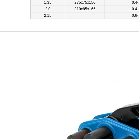
1.35
275x75x150
0.4
2.0
310x85x165
0.4
2.15
0.6