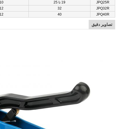
JPQ25R
19 تا 25
-10
-12
32
JPQ32R
-12
40
JPQ40R
تصاویر دقیق