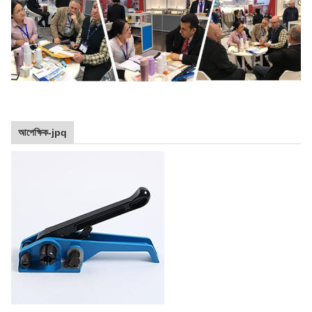
আপেক্ষিক-jpq