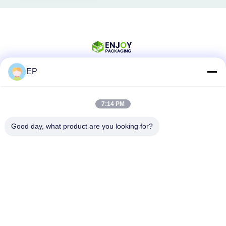
EP
সোশ্যাল মিডিয়া
7:14 PM
Good day, what product are you looking for?
দ্রুত যোগাযোগ
টেলিফোন
008617280206760
ই-মেইল
sales@enjoypacker.com
ঠিকানা