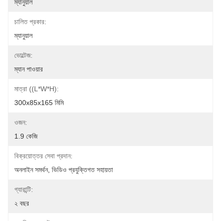
ম্যানুয়াল
চালিত প্রকার:
ম্যানুয়াল
ভোল্টেজ:
ম্যান পাওয়ার
মাত্রা ((L*W*H):
300x85x165 মিমি
ওজন:
1.9 কেজি
বিক্রয়োত্তর সেবা প্রদান:
অনলাইন সমর্থন, ভিডিও প্রযুক্তিগত সহায়তা
গ্যারান্টি:
২ বছর