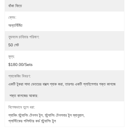
বাঁকা ফিতে
ব্লেড:
অন্তর্নির্মিত
ন্যূনতম চাহিদার পরিমাণ:
50 সেট
মূল্য:
$180.00/sets
প্যাকেজিং বিবরণ:
একটি টুকরা সাদা ভেতরের বাক্সে প্যাক করা, তারপর একটি প্লাইপেপার শক্ত কাগজে
 শক্ত কাগজের আকার: 
বিশেষভাবে তুলে ধরা:
প্যাকিং স্ট্র্যাপিং টেনশন টুল
, 
স্ট্র্যাপিং টেনশনার টুল ম্যানুয়াল
, 
প্লাস্টিকের পলিস্টার কর্ড স্ট্র্যাপিং টুল