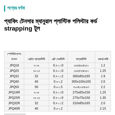
পণ্যের বর্ণনা
প্যাকিং টেনসার ম্যানুয়াল প্লাস্টিক পলিস্টার কর্ড
strapping টুল
স্পেসিফিকেশন
মডেল
বেল্টের প্রস্থ/মিমি
বেল্ট বেধ/মিমি
মাত্রা/মিমি
ওজন/কেজি
JPQ19
৯-১৯
0.৪-১।0
২৬৫x৬৫x১৫০
1.2
JPQ25
১৯-২৫
0.৪-১।0
২৬৫x৭৫x১৫০
1.25
JPQ32
32
0.৪-১।2
300x85x165
1.9
JPQ40
40
0.৬-১.2
305x100x165
2.0
JPQ50
50
0.৬-১.5
৩১০x১০৫x১৬৭
2.2
JPQ19R
৯-১৯
0.৪-১।0
275x65x150
1.25
JPQ25R
১৯-২৫
0.৪-১।0
275x75x150
1.35
JPQ32R
32
0.৪-১।2
310x85x165
2.0
JPQ40R
40
0.৬-১.2
2.15