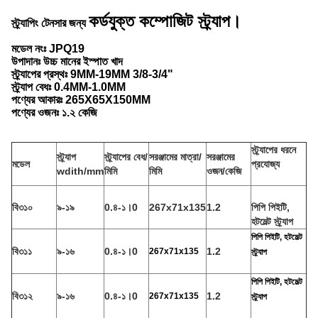
কর্ডযুক্ত কম্পোজিট
স্ট্র্যাপ।
স্ট্র্যাপিং টেনসার জন্য
মডেল নংঃ JPQ19
উপাদানঃ উচ্চ মানের ইস্পাত খাদ
স্ট্র্যাপের প্রস্থঃ 9MM-19MM 3/8-3/4"
স্ট্র্যাপ বেধঃ 0.4MM-1.0MM
পণ্যের আকারঃ 265X65X150MM
পণ্যের ওজনঃ ১.২ কেজি
স্ট্র্যাপের ধরনে
স্ট্র্যাপ
স্ট্র্যাপের বেধ/
সরঞ্জামের মাত্রা/
সরঞ্জামের
মডেল
প্রযোজ্য
wdith/mm
মিমি
মিমি
ওজন/কেজি
বি৩১০
৯-১৯
0.৪-১।0
267x71x135
1.2
পিপি পিইটি,
হটমেল্ট স্ট্র্যাপ
পিপি পিইটি, হটমেল্ট
বি৩১১
৯-১৬
0.৪-১।0
1.2
267x71x135
স্ট্র্যাপ
পিপি পিইটি, হটমেল্ট
বি৩১২
৯-১৬
0.৪-১।0
1.2
267x71x135
স্ট্র্যাপ