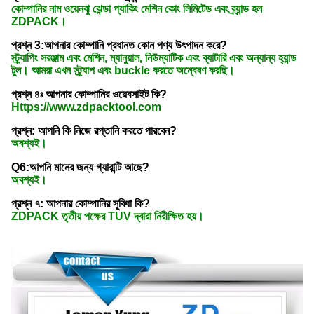
কোম্পানির নাম ওয়েনঝু ঝেন্ডা প্যাকিং মেশিন কোং লিমিটেড এবং ব্র্যান্ড হল
ZDPACK।
প্রশ্ন 3:আপনার কোম্পানি প্রধানত কোন পণ্য উৎপাদন করে?
স্ট্র্যাপিং সরঞ্জাম এবং মেশিন, ম্যানুয়াল, নিউম্যাটিক এবং ব্যাটারি এবং অন্যান্য হ্যান্ড
টুল। আমরা এখন স্ট্র্যাপ এবং buckle করতে অন্বেষণ করছি।
প্রশ্ন ৪ঃ আপনার কোম্পানির ওয়েবসাইট কি?
Https://www.zdpacktool.com
প্রশ্ন: আপনি কি নিজে রপ্তানি করতে পারবেন?
অবশ্যই।
Q6:আপনি মানের জন্য গ্যারান্টি আছে?
অবশ্যই।
প্রশ্ন ৭: আপনার কোম্পানির সুবিধা কি?
ZDPACK তৃতীয় পক্ষের TUV দ্বারা নিরীক্ষিত হয়।