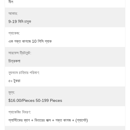
নীল
আকার:
9-19 মিমি চাবুক
প্যাকেজ:
এক শক্ত কাগজে 10 পিসি প্যাক
সারফেস ট্রিটমেন্ট:
চিত্রকলা
ন্যূনতম চাহিদার পরিমাণ:
৫০ টুকরা
মূল্য:
$16.00/pieces 50-199 Pieces
প্যাকেজিং বিবরণ:
প্লাস্টিকের ব্যাগ + ভিতরের বাক্স + শক্ত কাগজ + (প্যালেট)