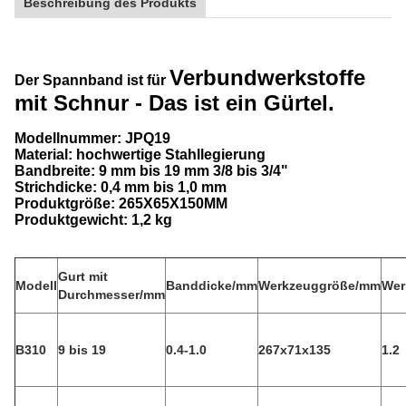
Beschreibung des Produkts
Verbundwerkstoffe
Der Spannband ist für
mit Schnur
- Das ist ein Gürtel.
Modellnummer: JPQ19
Material: hochwertige Stahllegierung
Bandbreite: 9 mm bis 19 mm 3/8 bis 3/4"
Strichdicke: 0,4 mm bis 1,0 mm
Produktgröße: 265X65X150MM
Produktgewicht: 1,2 kg
Gurt mit
Modell
Banddicke/mm
Werkzeuggröße/mm
Wer
Durchmesser/mm
B310
9 bis 19
0.4-1.0
267x71x135
1.2