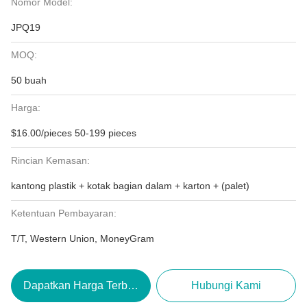
Nomor Model:
JPQ19
MOQ:
50 buah
Harga:
$16.00/pieces 50-199 pieces
Rincian Kemasan:
kantong plastik + kotak bagian dalam + karton + (palet)
Ketentuan Pembayaran:
T/T, Western Union, MoneyGram
Dapatkan Harga Terbaik
Hubungi Kami