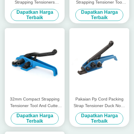
Strapping Tensioners
Strapping Tensioner Tool
Ratchet Heavy Duty
Plastik Cord Poly Strapping
Dapatkan Harga
Dapatkan Harga
Strapping Tensioner
Tool
Terbaik
Terbaik
32mm Compact Strapping
Pakaian Pp Cord Packing
Tensioner Tool And Cutter
Strap Tensioner Duck Nose
Tool Strap 40mm Cord
Komoditas Manual Strapping
Dapatkan Harga
Dapatkan Harga
Strapping Tensioner
Tensioner
Terbaik
Terbaik