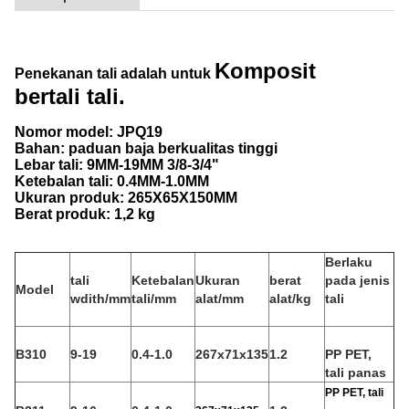
Komposit
Penekanan tali adalah untuk
bertali
tali.
Nomor model: JPQ19
Bahan: paduan baja berkualitas tinggi
Lebar tali: 9MM-19MM 3/8-3/4"
Ketebalan tali: 0.4MM-1.0MM
Ukuran produk: 265X65X150MM
Berat produk: 1,2 kg
Berlaku
tali
Ketebalan
Ukuran
berat
pada jenis
Model
wdith/mm
tali/mm
alat/mm
alat/kg
tali
B310
9-19
0.4-1.0
267x71x135
1.2
PP PET,
tali panas
PP PET, tali