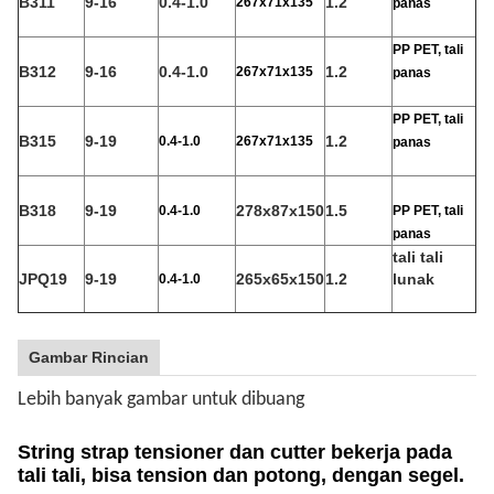
B311
9-16
0.4-1.0
1.2
267x71x135
panas
PP PET, tali
B312
9-16
0.4-1.0
1.2
267x71x135
panas
PP PET, tali
B315
9-19
1.2
0.4-1.0
267x71x135
panas
B318
9-19
278x87x150
1.5
0.4-1.0
PP PET, tali
panas
tali tali
JPQ19
9-19
265x65x150
1.2
lunak
0.4-1.0
Gambar Rincian
Lebih banyak gambar untuk dibuang
String strap tensioner dan cutter bekerja pada
tali tali, bisa tension dan potong, dengan segel.