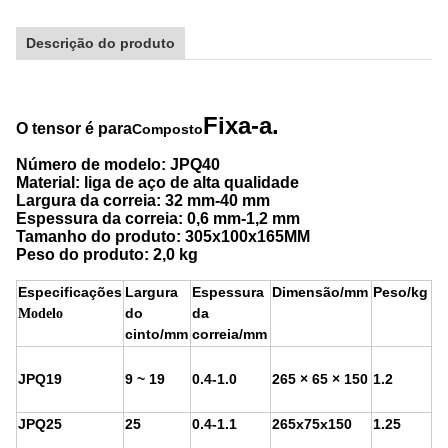
Descrição do produto
Fixa-a.
O tensor é para
Composto
Número de modelo: JPQ40
Material: liga de aço de alta qualidade
Largura da correia: 32 mm-40 mm
Espessura da correia: 0,6 mm-1,2 mm
Tamanho do produto: 305x100x165MM
Peso do produto: 2,0 kg
Especificações
Largura
Espessura
Dimensão/mm
Peso/kg
do
da
Modelo
cinto/mm
correia/mm
JPQ19
9 ~ 19
0.4-1.0
265 × 65 × 150
1.2
JPQ25
25
0.4-1.1
265x75x150
1.25