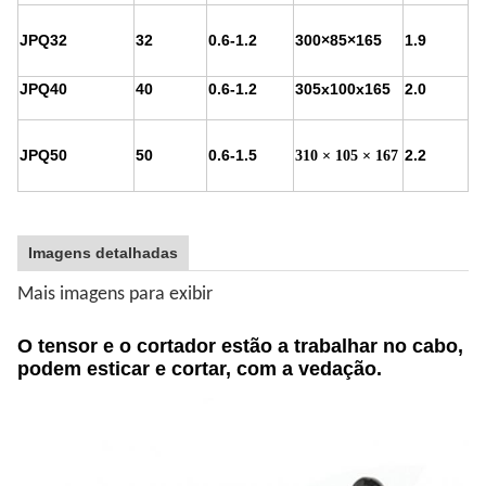
JPQ32
32
0.6-1.2
300×85×165
1.9
JPQ40
40
0.6-1.2
305x100x165
2.0
JPQ50
50
0.6-1.5
2.2
310 × 105 × 167
Imagens detalhadas
Mais imagens para exibir
O tensor e o cortador estão a trabalhar no cabo,
podem esticar e cortar, com a vedação.