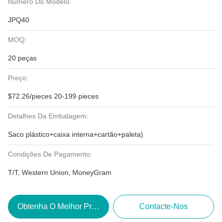
Número Do Modelo:
JPQ40
MOQ:
20 peças
Preço:
$72.26/pieces 20-199 pieces
Detalhes Da Embalagem:
Saco plástico+caixa interna+cartão+paleta)
Condições De Pagamento:
T/T, Western Union, MoneyGram
Obtenha O Melhor Preço
Contacte-Nos