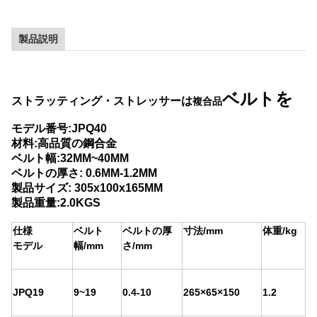
製品説明
ベルトを
ストラッティング・ストレッサーは
複合品
モデル番号:JPQ40
材料:高品質の鋼合金
ベルト幅:32MM~40MM
ベルトの厚さ: 0.6MM-1.2MM
製品サイズ: 305x100x165MM
製品重量:2.0KGS
仕様
ベルト
ベルトの厚
寸法/mm
体重/kg
幅/mm
さ/mm
モデル
JPQ19
9~19
0.4-10
265×65×150
1.2