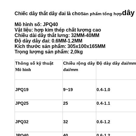
dây 
Chiếc dây thắt dây đai là cho
Sản phẩm tổng hợp
Mô hình số: JPQ40
Vật liệu: hợp kim thép chất lượng cao
Chiều dài dây thắt lưng: 32MM-40MM
Độ dày dây đai: 0.6MM-1.2MM
Kích thước sản phẩm: 305x100x165MM
Trọng lượng sản phẩm: 2,0kg
Thông số kỹ thuật
Chiều rộng dây
Độ dày dây đai/mm
đai/mm
Mô hình
JPQ19
9~19
0.4-1.0
JPQ25
25
0.4-1.1
JPQ32
32
0.6-1.2
JPQ40
40
0.6-1.2