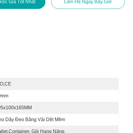
ợc Giá Tốt Nhất
Liên Hệ Ngay Bây Giờ
SO,CE
0mm
05x100x165MM
ho Dây Đeo Bằng Vải Dệt Mềm
llet,container, Gói Hạng Nặng