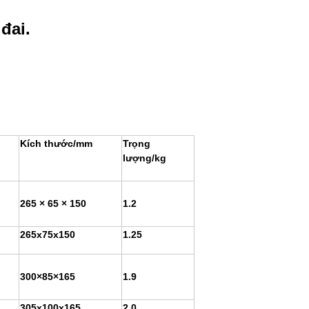
đai.
Kích thước/mm
Trọng
lượng/kg
265 × 65 × 150
1.2
265x75x150
1.25
300×85×165
1.9
305x100x165
2.0