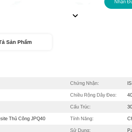
Nhận Đư
Tả Sản Phẩm
Chứng Nhận:
I
Chiều Rộng Dây Đeo:
4
Cấu Trúc:
3
site Thủ Công JPQ40
Tính Năng:
C
Sử Dụng:
Pa