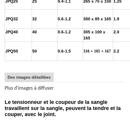
JPQ25
25
0.4-1.1
265 x 75 x 150
1.25
JPQ32
32
0.6-1.2
300 x 85 x 165
1.9
JPQ40
40
0.6-1.2
305 x 100 x
2.0
165
JPQ50
50
0.6-1.5
2.2
310 × 105 × 167
Des images détaillées
Plus d'images à diffuser
Le tensionneur et le coupeur de la sangle
travaillent sur la sangle, peuvent la tendre et la
couper, avec le joint.