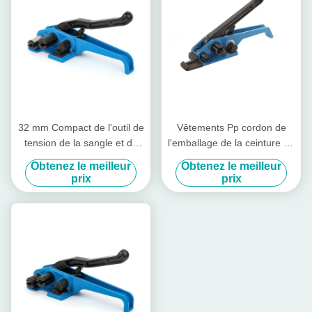
32 mm Compact de l'outil de
Vêtements Pp cordon de
tension de la sangle et de
l'emballage de la ceinture de
l'outil de coupe de la sangle
tensionneur de nez de
Obtenez le meilleur
Obtenez le meilleur
40 mm Cord de la tension de
canard Commodity manuel
prix
prix
la sangle
de la ceinture de
tensionneur