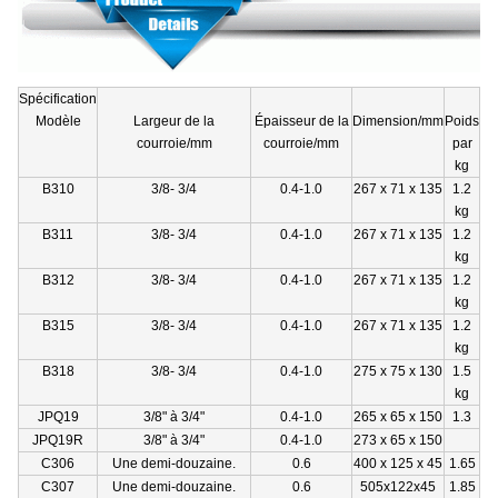
Spécification
Modèle
Largeur de la
Épaisseur de la
Dimension/mm
Poids
courroie/mm
courroie/mm
par
kg
B310
3/8- 3/4
0.4-1.0
267 x 71 x 135
1.2
kg
B311
3/8- 3/4
0.4-1.0
267 x 71 x 135
1.2
kg
B312
3/8- 3/4
0.4-1.0
267 x 71 x 135
1.2
kg
B315
3/8- 3/4
0.4-1.0
267 x 71 x 135
1.2
kg
B318
3/8- 3/4
0.4-1.0
275 x 75 x 130
1.5
kg
JPQ19
3/8" à 3/4"
0.4-1.0
265 x 65 x 150
1.3
JPQ19R
3/8" à 3/4"
0.4-1.0
273 x 65 x 150
C306
Une demi-douzaine.
0.6
400 x 125 x 45
1.65
C307
Une demi-douzaine.
0.6
505x122x45
1.85