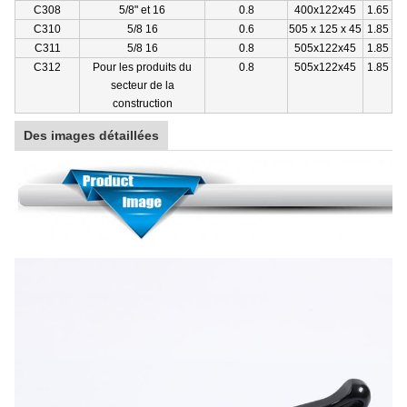
C308
5/8" et 16
0.8
400x122x45
1.65
C310
5/8 16
0.6
505 x 125 x 45
1.85
C311
5/8 16
0.8
505x122x45
1.85
C312
Pour les produits du
0.8
505x122x45
1.85
secteur de la
construction
Des images détaillées