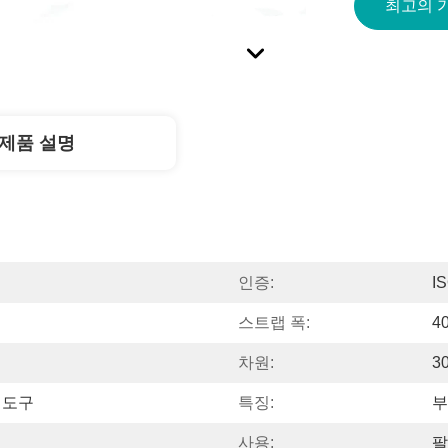
최고의 
제품 설명
인증:
I
스트랩 폭:
4
차원:
3
 도구
특징:
부
사용:
팔