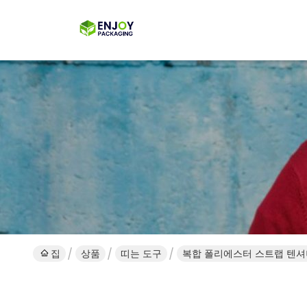
집
상품
띠는 도구
복합 폴리에스터 스트랩 텐셔