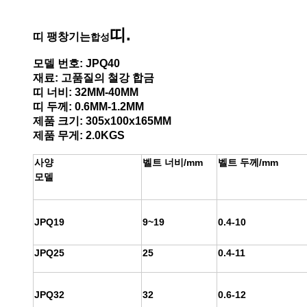
띠.
띠 팽창기는
합성
모델 번호: JPQ40
재료: 고품질의 철강 합금
띠 너비: 32MM-40MM
띠 두께: 0.6MM-1.2MM
제품 크기: 305x100x165MM
제품 무게: 2.0KGS
사양
벨트 너비/mm
벨트 두께/mm
모델
JPQ19
9~19
0.4-10
JPQ25
25
0.4-11
JPQ32
32
0.6-12