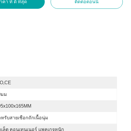
คา ที่ ดี ที่สุด
ติดต่อตอนนี้
SO,CE
0มม
05x100x165MM
หรับสายเชือกถักเนื้อนุ่ม
าเล็ต คอนเทนเนอร์ แพคเกจหนัก