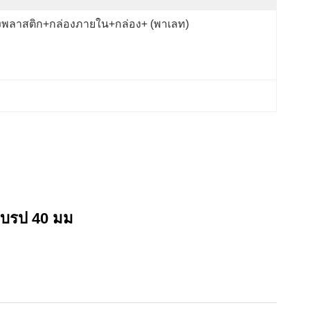
ุงพลาสติก+กล่องภายใน+กล่อง+ (พาเลท)
บเบรป 40 มม