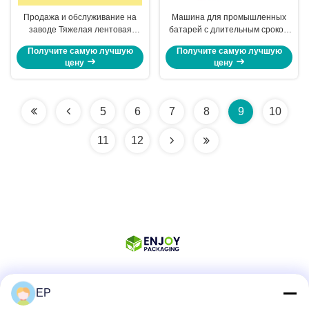
Продажа и обслуживание на
Машина для промышленных
заводе Тяжелая лентовая
батарей с длительным сроком
машина с емкостью 72 Вт и
службы и легкой эксплуатацией
Получите самую лучшую
Получите самую лучшую
зарядной батареей
для 13-19 мм PP PET ленты
цену
цену
5
6
7
8
9
10
11
12
EP
Социальные сети