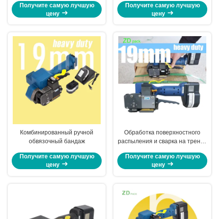
Получите самую лучшую
Получите самую лучшую
цену
цену
Комбинированный ручной
Обработка поверхностного
обвязочный бандаж
распыления и сварка на трение
для толщины ремней 0,02 - 0,04
Получите самую лучшую
Получите самую лучшую
дюйма
цену
цену