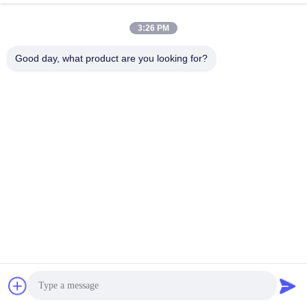
3:26 PM
Быстрый контакт
Good day, what product are you looking for?
Телефон
008617280206760
Электронная почта
sales@enjoypacker.com
Адрес
Город Вэньчжоу, 32503, КНР
Политика уединения
|
Карта сайта
Качество Китая хорошее Инструмент для застегивания
Поставщик. © авторского права 2024-2026 Wenzhou Enjoy
Packaging Material Co.,Ltd . Все права защищены.