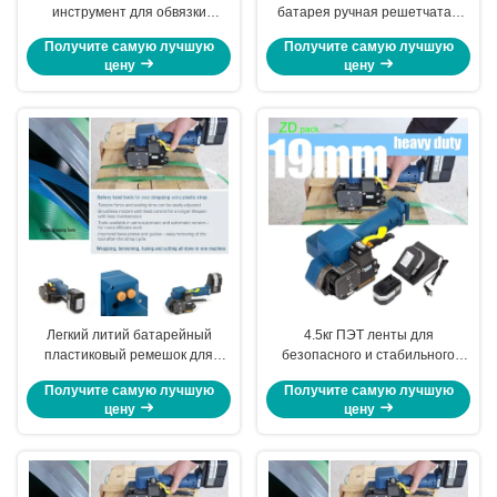
инструмент для обвязки
батарея ручная решетчатая
полипропиленовой лентой с
машина с вибрационным
Получите самую лучшую
Получите самую лучшую
литиевой батареей
горячим расплавлением
цену
цену
Легкий литий батарейный
4.5кг ПЭТ ленты для
пластиковый ремешок для
безопасного и стабильного
легкой и быстрой
ремешка толщина 0.02-0.04
Получите самую лучшую
Получите самую лучшую
транспортировки
дюйма
цену
цену