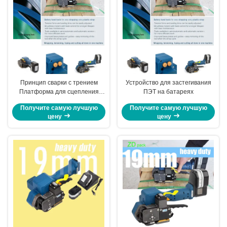
Принцип сварки с трением
Устройство для застегивания
Платформа для сцепления
ПЭТ на батареях
пластиковых ремней с
Получите самую лучшую
Получите самую лучшую
батареей 3 в 1
цену
цену
комбинированная машина для
упаковки