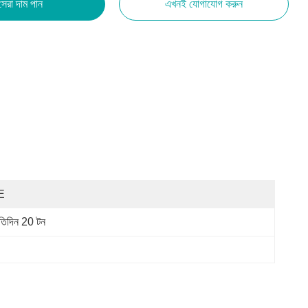
সেরা দাম পান
এখনই যোগাযোগ করুন
E
রতিদিন 20 টন