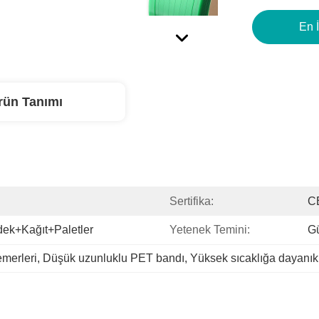
En İ
rün Tanımı
Sertifika:
C
dek+kağıt+paletler
Yetenek Temini:
G
merleri
, 
Düşük uzunluklu PET bandı
, 
Yüksek sıcaklığa dayanık