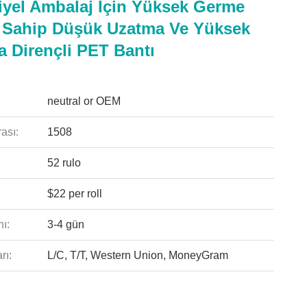
iyel Ambalaj Için Yüksek Germe
Sahip Düşük Uzatma Ve Yüksek
a Dirençli PET Bantı
neutral or OEM
ası:
1508
52 rulo
$22 per roll
ı:
3-4 gün
rı:
L/C, T/T, Western Union, MoneyGram