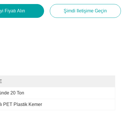
yi Fiyatı Alın
Şimdi Iletişime Geçin
E
ünde 20 Ton
lı PET Plastik Kemer