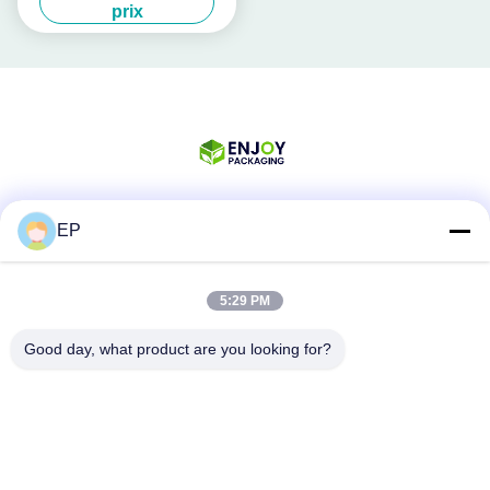
rechargeable Pp PET Band
prix
13 mm - 19 mm
EP
Les réseaux sociaux
5:29 PM
Contactez rapidement
Good day, what product are you looking for?
Téléphone
008617280206760
Email