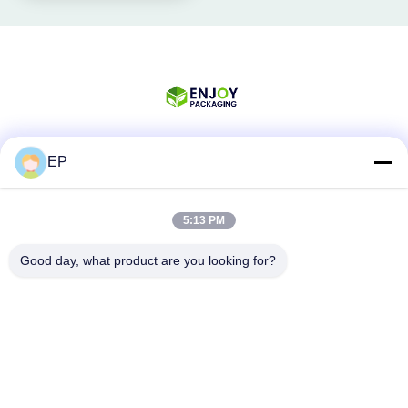
EP
Les réseaux sociaux
5:13 PM
Contactez rapidement
Good day, what product are you looking for?
Téléphone
008617280206760
Email
sales@enjoypacker.com