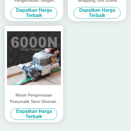
Pengemasan Tangan
Strapping Tool 32MM
Pneumatik Portable Pp Pet
Packing Tools Heavy Duty
Dapatkan Harga
Dapatkan Harga
Strapping Machine
Cargo Banding Tensioner
Terbaik
Terbaik
Tool
Mesin Pengemasan
Pneumatik Semi Otomatis
Mesin Pemasangan
Dapatkan Harga
Pneumatik Manual 6KN
Terbaik