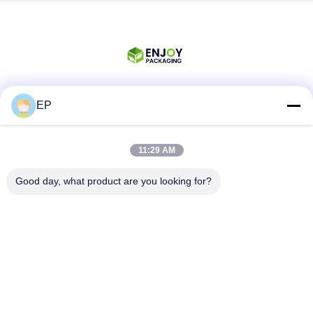
EP
Media Sosial
11:29 AM
Kontak Cepat
Good day, what product are you looking for?
Telp
008617280206760
E-mail
sales@enjoypacker.com
Alamat