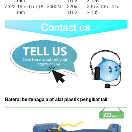
mm
110v
× 126
Z323
19 × 0,6-1,05
3000N
220v-
335 × 165
4.5
mm
110v
× 135
Baterai bertenaga alat-alat plastik pengikat tali: