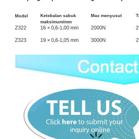
Ketebalan sabuk
Max menyusut
T
Model
maksimum/mm
Z322
16 × 0,6-1,00 mm
2000N
2
Z323
19 × 0,6-1,05 mm
3000N
2