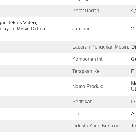
Berat Badan:
4,
n Teknis Video, 
elayani Mesin Di Luar 
Jaminan:
2
Laporan Pengujian Mesin:
D
Komponen Inti:
Ge
Terapkan Ke:
P
Me
Nama Produk:
U
Sertifikat:
I
Fitur:
Al
Industri Yang Berlaku:
To