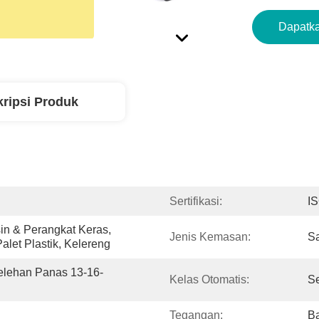
Dapatka
ripsi Produk
Sertifikasi:
I
n & Perangkat Keras, 
Jenis Kemasan:
S
Palet Plastik, Kelereng
 Lelehan Panas 13-16-
Kelas Otomatis:
S
Tegangan:
Ba