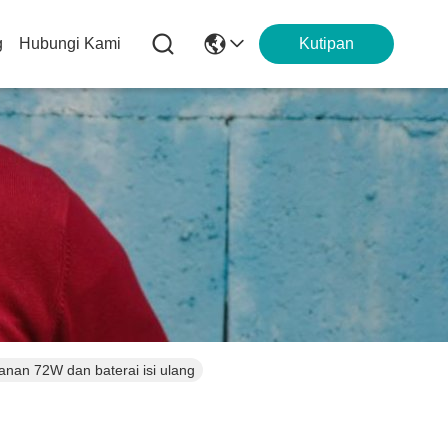
g
Hubungi Kami
Kutipan
nan 72W dan baterai isi ulang