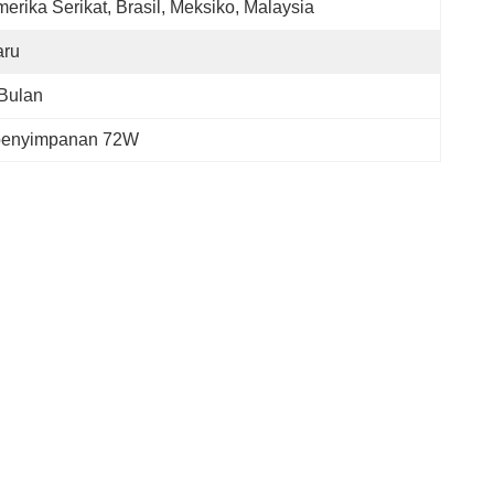
erika Serikat, Brasil, Meksiko, Malaysia
aru
Bulan
 penyimpanan 72W