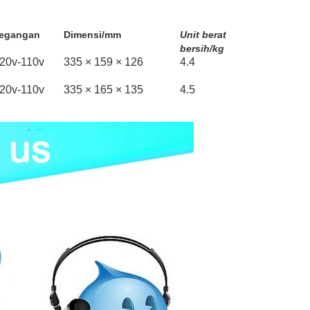
egangan
Dimensi/mm
Unit berat
bersih/kg
20v-110v
335 × 159 × 126
4.4
20v-110v
335 × 165 × 135
4.5