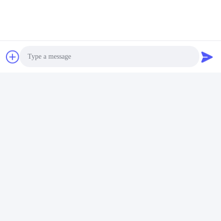
Photo
Video Call
Audio Call
FAQ:
T1: Apakah Anda pabrik atau perusahaan
perdagangan?
Kami adalah pabrik untuk memproduksi alat dan
mesin ikat dari Cina selama sepuluh tahun.