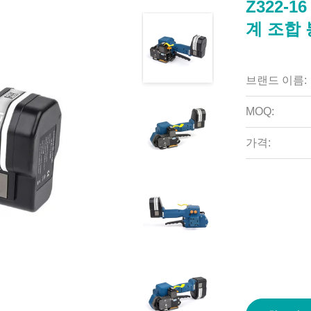
Z322-
계 조합 
브랜드 이름:
MOQ:
가격: