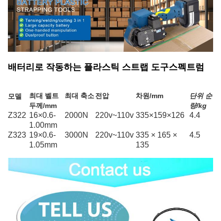
배터리로 작동하는 플라스틱 스트랩 도구
스펙트럼
최대 벨트
최대 축소
전압
차원/mm
단위 순
모델
두께/mm
량/kg
Z322
16×0.6-
2000N
220v~110v
335×159×126
4.4
1.00mm
Z323
19×0.6-
3000N
220v~110v
335 × 165 ×
4.5
1.05mm
135