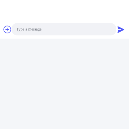
Photo
Video Call
Audio Call