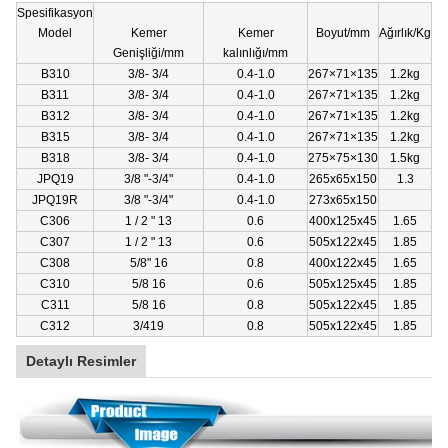
Spesifikasyon
Model
Kemer
Kemer
Boyut/mm
Ağırlık/Kg
Genişliği/mm
kalınlığı/mm
B310
3/8- 3/4
0.4-1.0
267×71×135
1.2kg
B311
3/8- 3/4
0.4-1.0
267×71×135
1.2kg
B312
3/8- 3/4
0.4-1.0
267×71×135
1.2kg
B315
3/8- 3/4
0.4-1.0
267×71×135
1.2kg
B318
3/8- 3/4
0.4-1.0
275×75×130
1.5kg
JPQ19
3/8 "-3/4"
0.4-1.0
265x65x150
1.3
JPQ19R
3/8 "-3/4"
0.4-1.0
273x65x150
C306
1 / 2 " 13
0.6
400x125x45
1.65
C307
1 / 2 " 13
0.6
505x122x45
1.85
C308
5/8" 16
0.8
400x122x45
1.65
C310
5/8 16
0.6
505x125x45
1.85
C311
5/8 16
0.8
505x122x45
1.85
C312
3/419
0.8
505x122x45
1.85
Detaylı Resimler