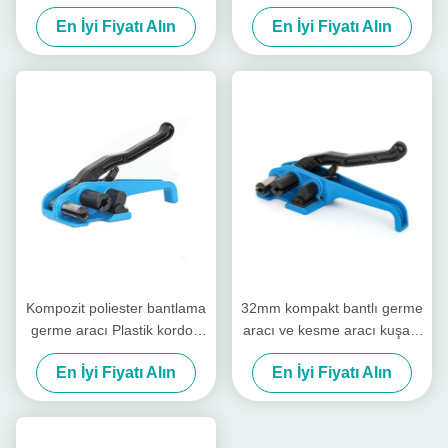
Bağlama Gergisi Kesicisiyle
Ağır Görevli Kemerlenme
En İyi Fiyatı Alın
En İyi Fiyatı Alın
Gergisi
Kompozit poliester bantlama
32mm kompakt bantlı germe
germe aracı Plastik kordon
aracı ve kesme aracı kuşağı
poli bantlama aracı
40mm kordon germe cihazı
En İyi Fiyatı Alın
En İyi Fiyatı Alın