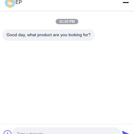
EP
Sosyal Medya
11:30 PM
Good day, what product are you looking for?
Hızlı iletişim
Tel
008617280206760
E-posta
sales@enjoypacker.com
Adres
Wenzhou Şehri,32503Çin Halkla İlişkileri
Gizlilik Politikası
|
Site Haritası
Çin İyi Kalite Bağlama aracı Tedarikçi. Telif hakkı © 2024-2026