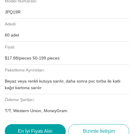
Model Numarası:
JPQ19R
Adedi:
60 adet
Fiyat:
$17.88/pieces 50-199 pieces
Paketleme Ayrıntıları:
Beyaz veya renkli kutuya sarılır, daha sonra pvc torba ile katlı
kağıt kartona sarılır
Ödeme Şartları:
T/T, Western Union, MoneyGram
En İyi Fiyatı Alın
Bizimle İletişim